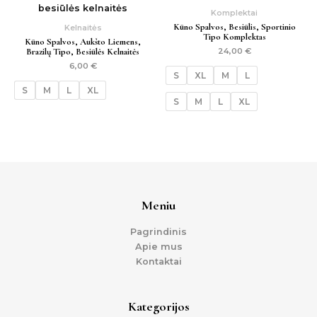
Komplektai
Kūno Spalvos, Besiūlis, Sportinio
Kelnaitės
Tipo Komplektas
Kūno Spalvos, Aukšto Liemens,
Brazilų Tipo, Besiūlės Kelnaitės
24,00
€
6,00
€
S
XL
M
L
S
M
L
XL
S
M
L
XL
Meniu
Pagrindinis
Apie mus
Kontaktai
Kategorijos