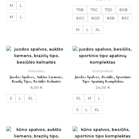
M
L
75B
75C
75D
80B
M
L
80C
80D
85B
85C
M
L
XL
Kelnaitės
Komplektai
Juodos Spalvos, Aukšto Liemens,
Juodos Spalvos, Besiūlis, Sportinio
Brazilų Tipo, Besiūlės Kelnaitės
Tipo Apatinių Komplektas
6,00
€
24,00
€
S
L
XL
XL
M
L
S
L
XL