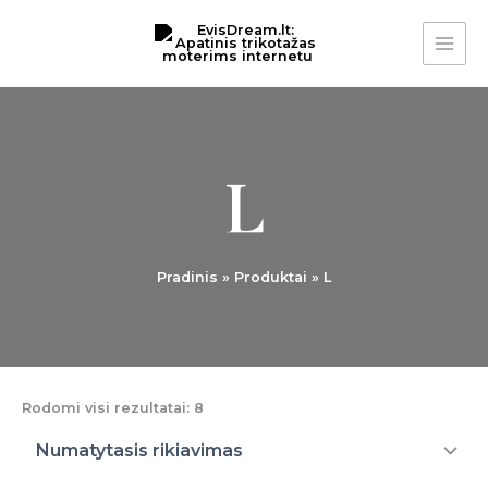
Pereiti
MAI
prie
ME
turinio
L
Pradinis
Produktai
L
Rodomi visi rezultatai: 8