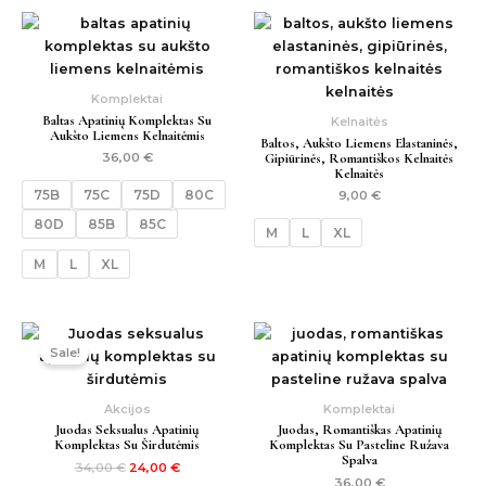
Komplektai
Baltas Apatinių Komplektas Su
Kelnaitės
Aukšto Liemens Kelnaitėmis
Baltos, Aukšto Liemens Elastaninės,
Gipiūrinės, Romantiškos Kelnaitės
36,00
€
Kelnaitės
75B
75C
75D
80C
9,00
€
80D
85B
85C
M
L
XL
M
L
XL
Original
Current
price
price
Sale!
was:
is:
34,00 €.
24,00 €.
Akcijos
Komplektai
Juodas Seksualus Apatinių
Juodas, Romantiškas Apatinių
Komplektas Su Širdutėmis
Komplektas Su Pasteline Ružava
Spalva
34,00
€
24,00
€
36,00
€