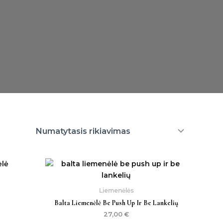
rrent
ice
00 €.
Liemenėlės
Balta Liemenėlė Be Push Up Ir Be Lankelių
27,00
€