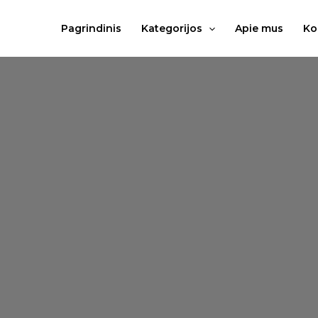
Pereiti
prie
Pagrindinis
Kategorijos
Apie mus
Ko
turinio