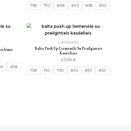
75B
75C
80B
80C
85B
85C
Liemenėlės
Balta Push Up Liemenėlė Su Prailgintais
stelėmis
Kaušeliais
27,00
€
0D
85B
75B
75C
75D
80C
85C
85D