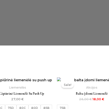
Original
Cu
price
pr
Sale!
was:
is:
Liemenėlės
Akcijos
26,00 €.
18,
Gipiūrinė Liemenėlė Su Push Up
Balta Įdomi Liemenėlė
27,00
€
26,00
€
18,00
€
5C
75D
80C
80D
85B
75B