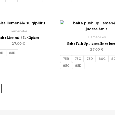
Liemenėlės
Liemenėlės
alta Liemenėlė Su Gipiūru
Balta Push Up Liemenėlė Su Juo
27,00
€
27,00
€
0B
85B
75B
75C
75D
80C
8
85C
85D