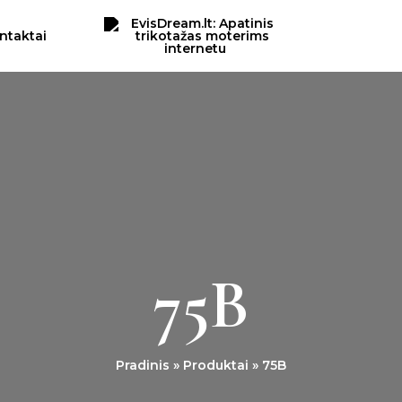
ntaktai
75B
Pradinis
Produktai
75B