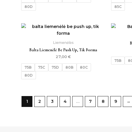
80D
85C
Liemenėlės
B
Balta Liemenėlė Be Push Up, Tik Forma
27,00
€
75B
8
75B
75C
75D
80B
80C
80D
1
2
3
4
…
7
8
9
→