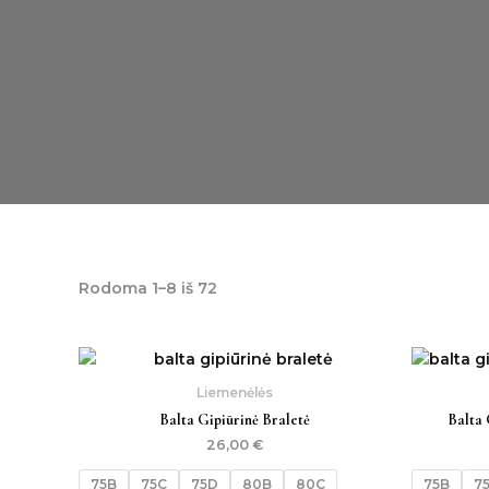
Rodoma 1–8 iš 72
Liemenėlės
Balta Gipiūrinė Braletė
Balta 
26,00
€
75B
75C
75D
80B
80C
75B
7