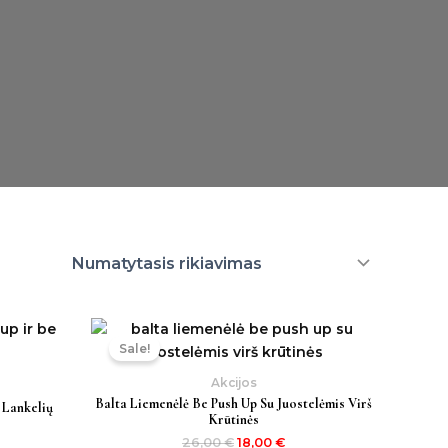
Original
Current
price
price
Sale!
was:
is:
26,00 €.
18,00 €.
Akcijos
Balta Liemenėlė Be Push Up Su Juostelėmis Virš
 Lankelių
Krūtinės
26,00
€
18,00
€