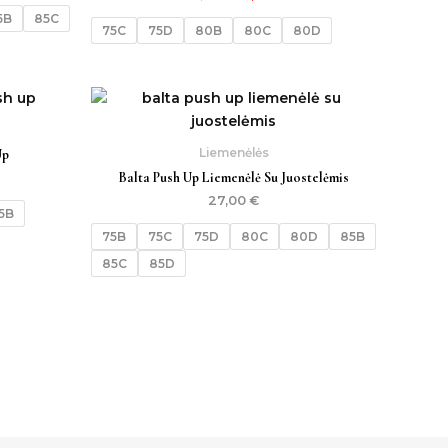
5B
85C
75C
75D
80B
80C
80D
Liemenėlės
Up
Balta Push Up Liemenėlė Su Juostelėmis
27,00
€
5B
75B
75C
75D
80C
80D
85B
85C
85D