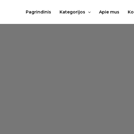
Pereiti
prie
Pagrindinis
Kategorijos
Apie mus
Ko
turinio