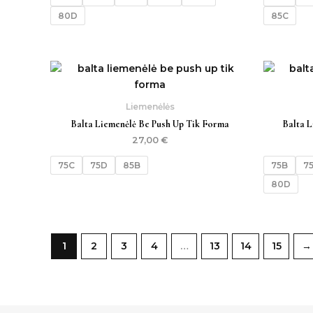
80D
85C
Liemenėlės
Balta Liemenėlė Be Push Up Tik Forma
Balta L
27,00
€
75C
75D
85B
75B
7
80D
1
2
3
4
…
13
14
15
→