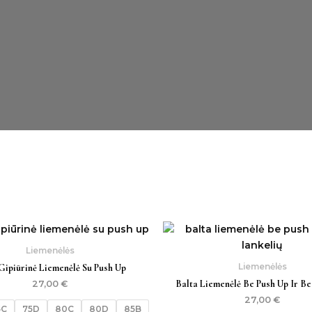
Liemenėlės
Liemenėlės
Gipiūrinė Liemenėlė Su Push Up
Balta Liemenėlė Be Push Up Ir Be
27,00
€
27,00
€
5C
75D
80C
80D
85B