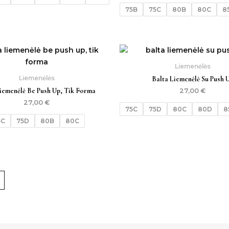
75B
75C
80B
80C
8
Liemenėlės
Liemenėlės
Balta Liemenėlė Su Push 
iemenėlė Be Push Up, Tik Forma
27,00
€
27,00
€
75C
75D
80C
80D
8
5C
75D
80B
80C