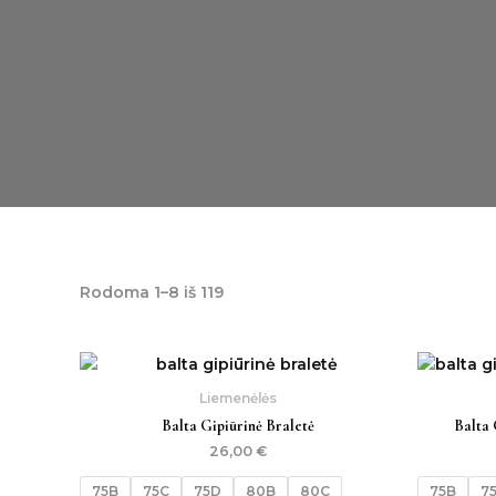
Rodoma 1–8 iš 119
Liemenėlės
Balta Gipiūrinė Braletė
Balta 
26,00
€
75B
75C
75D
80B
80C
75B
7