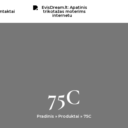
ntaktai
75C
Pradinis
Produktai
75C