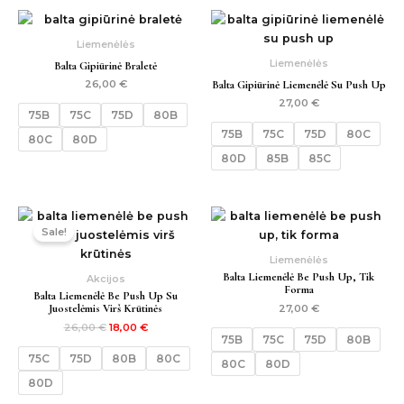
Liemenėlės
Liemenėlės
Balta Gipiūrinė Braletė
Balta Gipiūrinė Liemenėlė Su Push Up
26,00
€
27,00
€
75B
75C
75D
80B
75B
75C
75D
80C
80C
80D
80D
85B
85C
Original
Current
price
price
Sale!
was:
is:
26,00 €.
18,00 €.
Liemenėlės
Balta Liemenėlė Be Push Up, Tik
Akcijos
Forma
Balta Liemenėlė Be Push Up Su
Juostelėmis Virš Krūtinės
27,00
€
26,00
€
18,00
€
75B
75C
75D
80B
75C
75D
80B
80C
80C
80D
80D