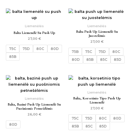
Liemenėlės
Liemenėlės
Balta Push Up Liemenėlė Su
Balta Liemenėlė Su Push Up
Juostelėmis
27,00
€
27,00
€
75C
75D
80C
80D
75B
75C
75D
80C
85B
80D
85B
85C
85D
Liemenėlės
Balta, Korsetinio Tipo Push Up
Liemenėlės
Liemenėlė
Balta, Bazinė Push Up Liemenėlė Su
Puošniomis Petnešėlėmis
27,00
€
26,00
€
75C
75D
80C
80D
80D
85B
85C
85D