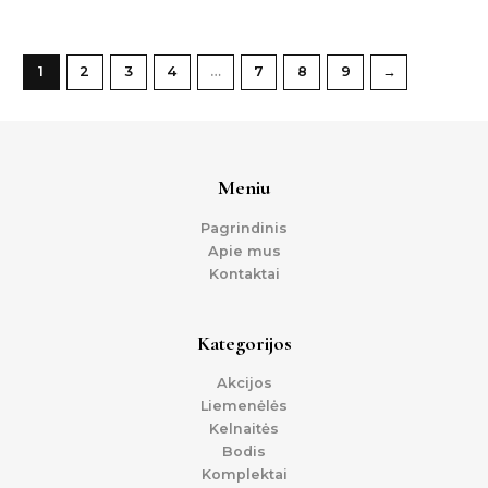
1
2
3
4
…
7
8
9
→
Meniu
Pagrindinis
Apie mus
Kontaktai
Kategorijos
Akcijos
Liemenėlės
Kelnaitės
Bodis
Komplektai