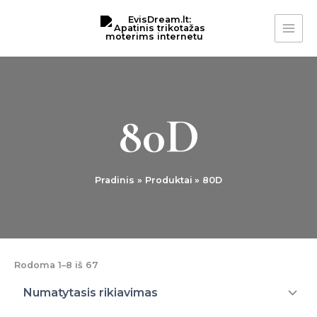
Pereiti
MAI
prie
ME
turinio
80D
Pradinis
Produktai
80D
Rodoma 1–8 iš 67