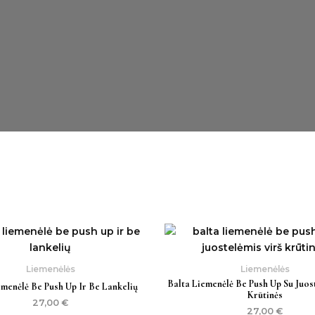
Liemenėlės
Liemenėlės
Balta Liemenėlė Be Push Up Su Juos
emenėlė Be Push Up Ir Be Lankelių
Krūtinės
27,00
€
27,00
€