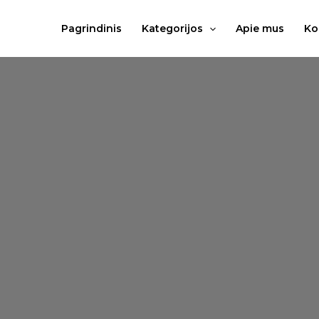
Pereiti
prie
Pagrindinis
Kategorijos
Apie mus
Ko
turinio