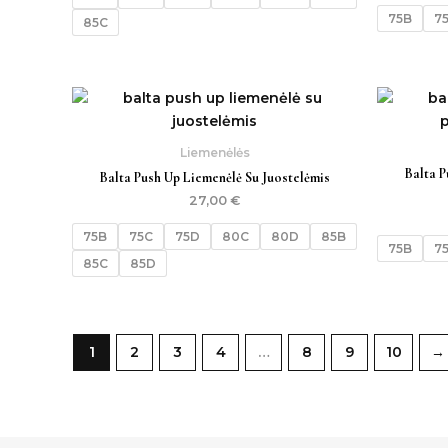
75B
7
85C
Liemenėlės
Balta P
Balta Push Up Liemenėlė Su Juostelėmis
27,00
€
75B
75C
75D
80C
80D
85B
75B
7
85C
85D
1
2
3
4
…
8
9
10
→