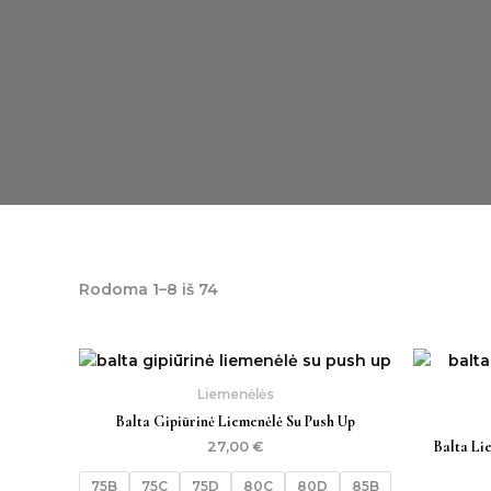
Rodoma 1–8 iš 74
Liemenėlės
Balta Gipiūrinė Liemenėlė Su Push Up
Balta Li
27,00
€
75B
75C
75D
80C
80D
85B