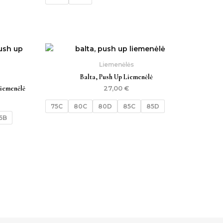
Liemenėlės
Balta, Push Up Liemenėlė
Liemenėlė
27,00
€
75C
80C
80D
85C
85D
5B