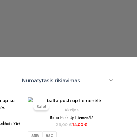
Original
Current
price
price
Sale!
was:
is:
Akcijos
26,00 €.
14,00 €.
Balta Push Up Liemenėlė
telėmis Virš
26,00
€
14,00
€
85B
85C