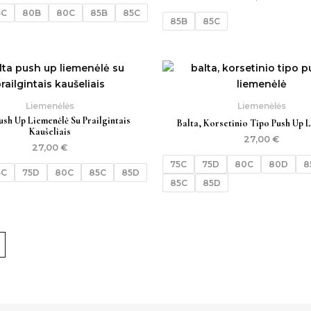
5C
80B
80C
85B
85C
85B
85C
Liemenėlės
Liemenėlės
ush Up Liemenėlė Su Prailgintais
Balta, Korsetinio Tipo Push Up 
Kaušeliais
27,00
€
27,00
€
75C
75D
80C
80D
8
5C
75D
80C
85C
85D
85C
85D