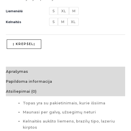
S
XL
M
Liemenėlė
S
M
XL
Kelnaitės
Į KREPŠELĮ
Aprašymas
Papildoma informacija
Atsiliepimai (0)
Topas yra su pakietinimais, kurie išsiima
Maunasi per galvą, užsegimų neturi
Kelnaitės aukšto liemens, brazilų tipo, lazeriu
kirptos