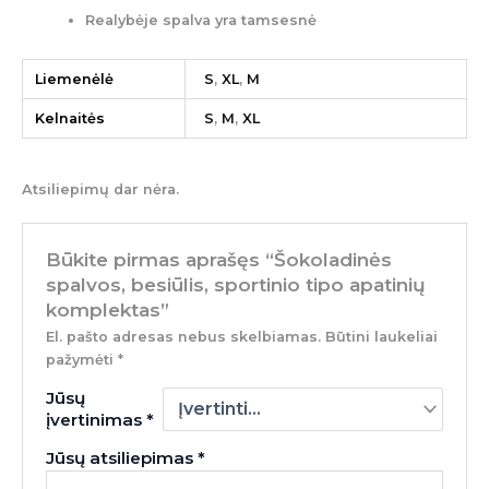
Realybėje spalva yra tamsesnė
Liemenėlė
S
,
XL
,
M
Kelnaitės
S
,
M
,
XL
Atsiliepimų dar nėra.
Būkite pirmas aprašęs “Šokoladinės
spalvos, besiūlis, sportinio tipo apatinių
komplektas”
El. pašto adresas nebus skelbiamas.
Būtini laukeliai
pažymėti
*
Jūsų
įvertinimas
*
Jūsų atsiliepimas
*