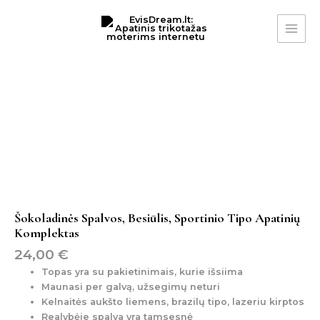
Pereiti
MAI
prie
ME
turinio
produkto
kiekis:
Šokoladinės
spalvos,
besiūlis,
sportinio
tipo
apatinių
komplektas
Šokoladinės Spalvos, Besiūlis, Sportinio Tipo Apatinių
Komplektas
24,00
€
Topas yra su pakietinimais, kurie išsiima
Maunasi per galvą, užsegimų neturi
Kelnaitės aukšto liemens, brazilų tipo, lazeriu kirptos
Realybėje spalva yra tamsesnė