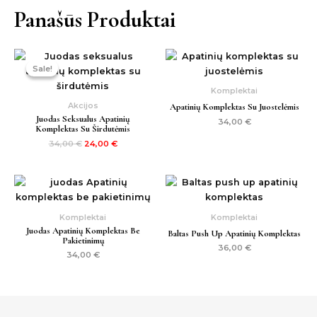
Panašūs Produktai
Original
Current
price
price
Sale!
Sale!
was:
is:
34,00 €.
24,00 €.
Komplektai
Akcijos
Apatinių Komplektas Su Juostelėmis
Juodas Seksualus Apatinių
34,00
€
Komplektas Su Širdutėmis
34,00
€
24,00
€
Komplektai
Komplektai
Juodas Apatinių Komplektas Be
Baltas Push Up Apatinių Komplektas
Pakietinimų
36,00
€
34,00
€