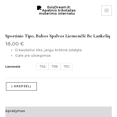
Pereiti
MAI
prie
ME
turinio
produkto
kiekis:
sportinio
Sportinio Tipo, Baltos Spalvos Liemenėlė Be Lankelių
tipo,
18,00
€
baltos
spalvos
D kaušeliui tiks, jeigu krūtinė įstatyta
liemenėlė
Gale yra užsegimas
be
lankelių
75A
75B
75C
Liemenėlė
Į KREPŠELĮ
Aprašymas