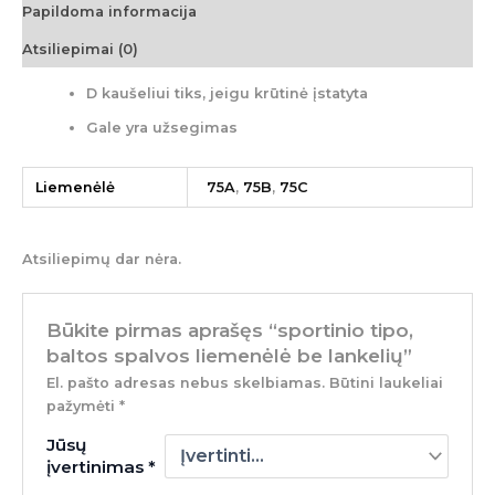
Papildoma informacija
Atsiliepimai (0)
D kaušeliui tiks, jeigu krūtinė įstatyta
Gale yra užsegimas
Liemenėlė
75A
,
75B
,
75C
Atsiliepimų dar nėra.
Būkite pirmas aprašęs “sportinio tipo,
baltos spalvos liemenėlė be lankelių”
El. pašto adresas nebus skelbiamas.
Būtini laukeliai
pažymėti
*
Jūsų
įvertinimas
*