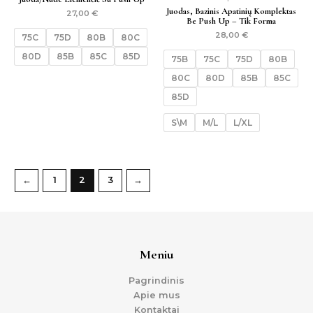
Juodas, Bazinis Apatinių Komplektas
27,00
€
Be Push Up – Tik Forma
28,00
€
75C
75D
80B
80C
80D
85B
85C
85D
75B
75C
75D
80B
80C
80D
85B
85C
85D
S\M
M/L
L/XL
←
1
2
3
→
Meniu
Pagrindinis
Apie mus
Kontaktai