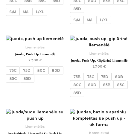
80D
85B
85C
85D
80C
80D
85B
85C
85D
S\M
M/L
L/XL
S\M
M/L
L/XL
Liemenėlės
Liemenėlės
Juoda, Push Up Liemenėlė
Juoda, Push Up, Gipiūrinė Liemenėlė
27,00
€
27,00
€
75C
75D
80C
80D
75B
75C
75D
80B
85C
85D
80C
80D
85B
85C
85D
Liemenėlės
Komplektai
Juoda/nude Liemenėlė Su Push Up