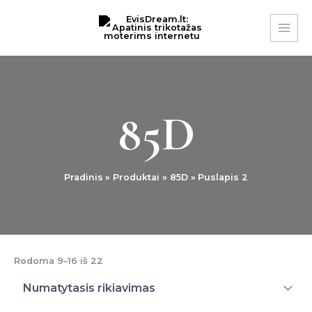
Pereiti
MAI
prie
ME
turinio
85D
Pradinis
Produktai
85D
Puslapis 2
Rodoma 9–16 iš 22