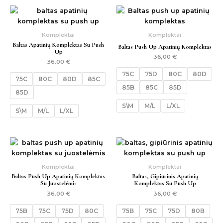
Komplektai
Komplektai
Baltas Apatinių Komplektas Su Push
Baltas Push Up Apatinių Komplektas
Up
36,00
€
36,00
€
75C
75D
80C
80D
75C
80C
80D
85C
85B
85C
85D
85D
S\M
M/L
L/XL
S\M
M/L
L/XL
Komplektai
Komplektai
Baltas Push Up Apatinių Komplektas
Baltas, Gipiūrinis Apatinių
Su Juostelėmis
Komplektas Su Push Up
36,00
€
36,00
€
75B
75C
75D
80C
75B
75C
75D
80B