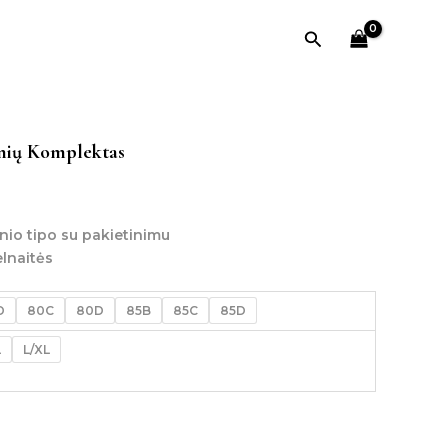
Paieška
inių Komplektas
nio tipo su pakietinimu
elnaitės
D
80C
80D
85B
85C
85D
L
L/XL