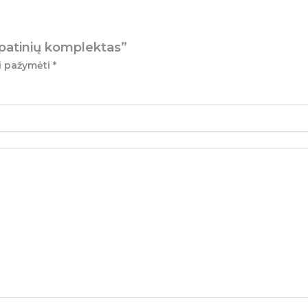
apatinių komplektas”
ai pažymėti
*