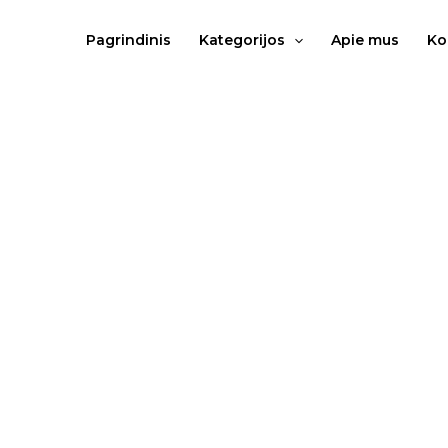
Pereiti
prie
Pagrindinis
Kategorijos
Apie mus
Ko
turinio