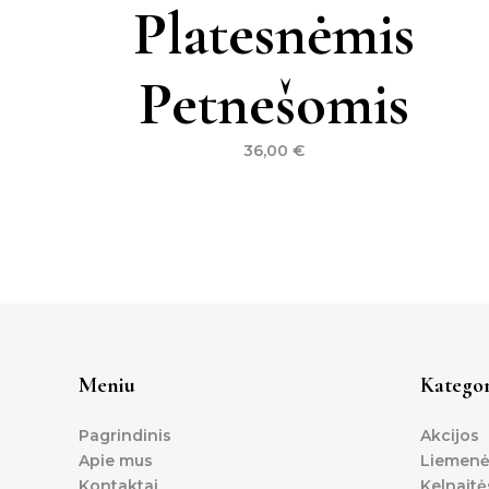
Platesnėmis
Petnešomis
36,00
€
Meniu
Kategor
Pagrindinis
Akcijos
Apie mus
Liemenė
Kontaktai
Kelnaitė