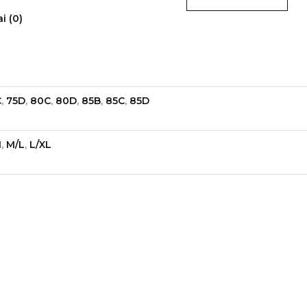
i (0)
C
,
75D
,
80C
,
80D
,
85B
,
85C
,
85D
M
,
M/L
,
L/XL