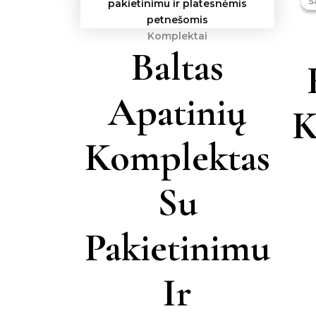
S
S
Komplektai
Baltas
Apatinių
K
Komplektas
Su
Pakietinimu
Ir