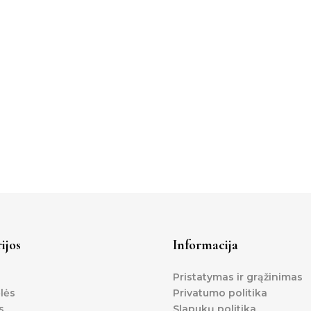
ijos
Informacija
Pristatymas ir grąžinimas
lės
Privatumo politika
s
Slapukų politika