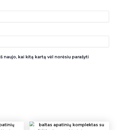
š naujo, kai kitą kartą vėl norėsiu parašyti
l
Current
Original
Current