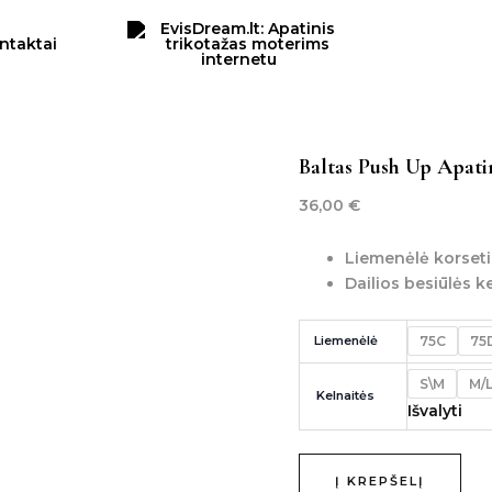
produkto
kiekis:
ntaktai
Baltas
push
up
apatinių
komplektas
Baltas Push Up Apat
36,00
€
Liemenėlė korseti
Dailios besiūlės k
Liemenėlė
75C
75
S\M
M/
Kelnaitės
Išvalyti
Į KREPŠELĮ