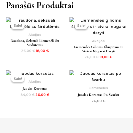
Panašūs Produktai
Original
Current
Original
Current
price
price
price
price
Sale!
Sale!
Sale!
Sale!
was:
is:
was:
is:
26,00 €.
18,00 €.
26,00 €.
18,00 €.
Akcijos
Raudona, Seksuali Liemenėlė Su
Akcijos
Širdutėmis
Liemenėlės Gilioms Iškirptėms Ir
Atvirai Nugarai Daryti
26,00
€
18,00
€
26,00
€
18,00
€
Original
Current
price
price
Sale!
Sale!
was:
is:
Akcijos
34,00 €.
26,00 €.
Liemenėlės
Juodas Korsetas
Juodas Korsetas Po Švarku
34,00
€
26,00
€
26,00
€