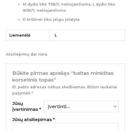
M dydis tiks 75B/C nešiojančioms, L dydis tiks
80B/C nešiojančioms
D krūtinei tiks, jeigu įstatyta
Liemenėlė
L
Atsiliepimų dar nėra.
Būkite pirmas aprašęs “baltas minkštas
korsetinis topas”
El. pašto adresas nebus skelbiamas.
Būtini laukeliai
pažymėti
*
Jūsų
įvertinimas
*
Jūsų atsiliepimas
*