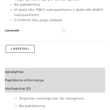
Be pakietinimų
M dydis tiks 75B/C nešiojančioms, L dydis tiks 80B/C
nešiojančioms
D krūtinei tiks, jeigu įstatyta
L
Liemenėlė
Į KREPŠELĮ
Aprašymas
Papildoma informacija
Atsiliepimai (0)
Nugaroje susisega per du užsegimus
Be pakietinimų