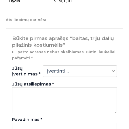
Dydis
S
,
M
,
L
,
XL
Atsiliepimų dar nėra.
Būkite pirmas aprašęs “baltas, trijų dalių
pliažinis kostiumėlis”
El. pašto adresas nebus skelbiamas.
Būtini laukeliai
pažymėti
*
Jūsų
įvertinimas
*
Jūsų atsiliepimas
*
Pavadinimas
*