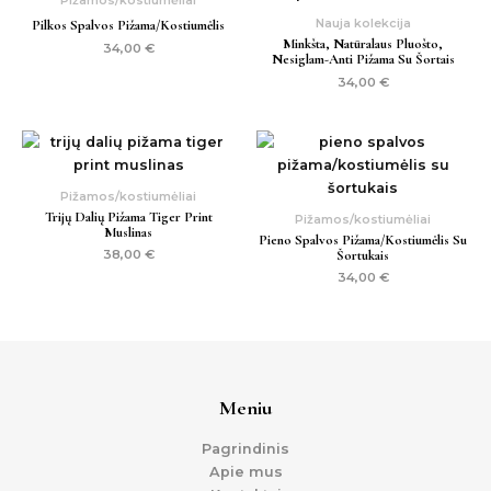
Nauja kolekcija
Pilkos Spalvos Pižama/kostiumėlis
Minkšta, Natūralaus Pluošto,
34,00
€
Nesiglam-Anti Pižama Su Šortais
34,00
€
Pižamos/kostiumėliai
Trijų Dalių Pižama Tiger Print
Pižamos/kostiumėliai
Muslinas
Pieno Spalvos Pižama/kostiumėlis Su
Šortukais
38,00
€
34,00
€
Meniu
Pagrindinis
Apie mus