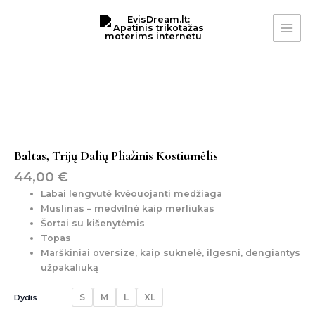
Pereiti
MAI
prie
ME
turinio
produkto
kiekis:
baltas,
trijų
dalių
pliažinis
kostiumėlis
Baltas, Trijų Dalių Pliažinis Kostiumėlis
44,00
€
Labai lengvutė kvėouojanti medžiaga
Muslinas – medvilnė kaip merliukas
Šortai su kišenytėmis
Topas
Marškiniai oversize, kaip suknelė, ilgesni, dengiantys
užpakaliuką
S
M
L
XL
Dydis