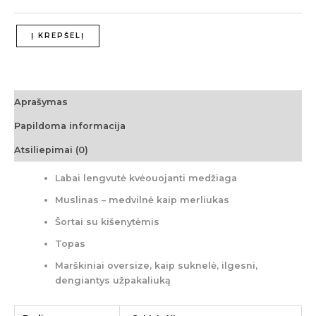
Į KREPŠELĮ
Aprašymas
Papildoma informacija
Atsiliepimai (0)
Labai lengvutė kvėouojanti medžiaga
Muslinas – medvilnė kaip merliukas
Šortai su kišenytėmis
Topas
Marškiniai oversize, kaip suknelė, ilgesni,
dengiantys užpakaliuką