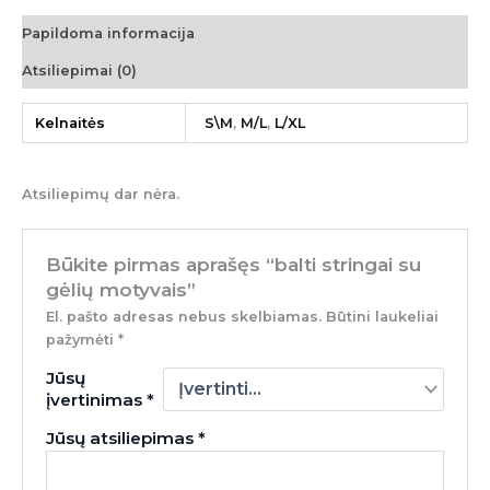
Papildoma informacija
Atsiliepimai (0)
Kelnaitės
S\M
,
M/L
,
L/XL
Atsiliepimų dar nėra.
Būkite pirmas aprašęs “balti stringai su
gėlių motyvais”
El. pašto adresas nebus skelbiamas.
Būtini laukeliai
pažymėti
*
Jūsų
įvertinimas
*
Jūsų atsiliepimas
*