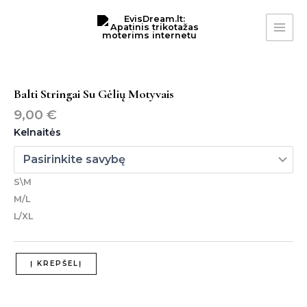
Pereiti
MAI
prie
ME
turinio
produkto
kiekis:
balti
Balti Stringai Su Gėlių Motyvais
stringai
9,00
€
su
gėlių
Kelnaitės
motyvais
S\M
M/L
L/XL
Į KREPŠELĮ