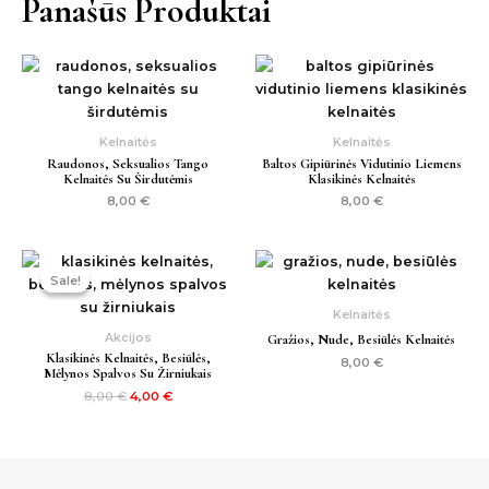
Panašūs Produktai
Kelnaitės
Kelnaitės
Raudonos, Seksualios Tango
Baltos Gipiūrinės Vidutinio Liemens
Kelnaitės Su Širdutėmis
Klasikinės Kelnaitės
8,00
€
8,00
€
Original
Current
price
price
Sale!
Sale!
was:
is:
8,00 €.
4,00 €.
Kelnaitės
Akcijos
Gražios, Nude, Besiūlės Kelnaitės
Klasikinės Kelnaitės, Besiūlės,
8,00
€
Mėlynos Spalvos Su Žirniukais
8,00
€
4,00
€