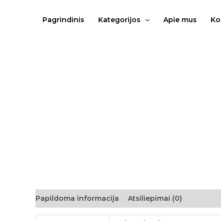
Pereiti
prie
Pagrindinis
Kategorijos
Apie mus
Ko
turinio
Papildoma informacija
Atsiliepimai (0)