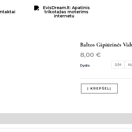
ntaktai
produkto
Baltos Gipiūrinės Vid
kiekis:
8,00
€
baltos
gipiūrinės
S/M
M
Dydis
vidutinio
liemens
klasikinės
kelnaitės
Į KREPŠELĮ