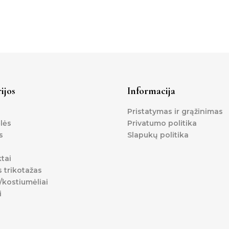
ijos
Informacija
Pristatymas ir grąžinimas
lės
Privatumo politika
s
Slapukų politika
tai
s trikotažas
kostiumėliai
i