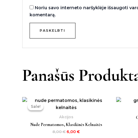
Noriu savo interneto naršyklėje išsaugoti vardą
komentarą.
Panašūs Produkta
Original
Current
price
price
Sale!
Sale!
was:
is:
8,00 €.
6,00 €.
Akcijos
G
Nude Permatomos, Klasikinės Kelnaitės
8,00
€
6,00
€