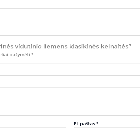
inės vidutinio liemens klasikinės kelnaitės”
eliai pažymėti
*
El. paštas
*