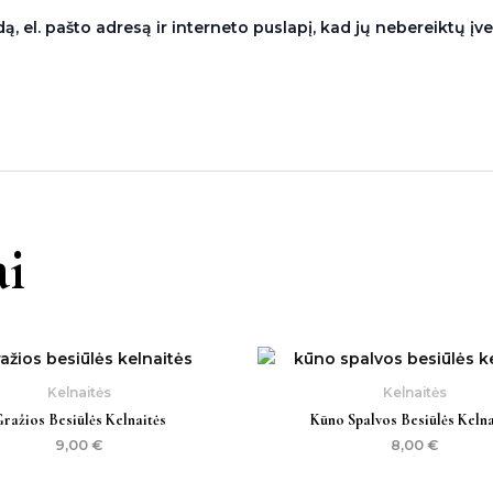
, el. pašto adresą ir interneto puslapį, kad jų nebereiktų įvest
i
Kelnaitės
Kelnaitės
ražios Besiūlės Kelnaitės
Kūno Spalvos Besiūlės Kelna
9,00
€
8,00
€