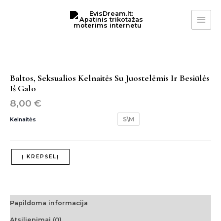
Pereiti
MAI
prie
ME
turinio
produkto
kiekis:
baltos,
seksualios
Baltos, Seksualios Kelnaitės Su Juostelėmis Ir Besiūlės
kelnaitės
Iš Galo
su
8,00
€
juostelėmis
ir
S\M
Kelnaitės
besiūlės
iš
galo
Į KREPŠELĮ
Papildoma informacija
Atsiliepimai (0)