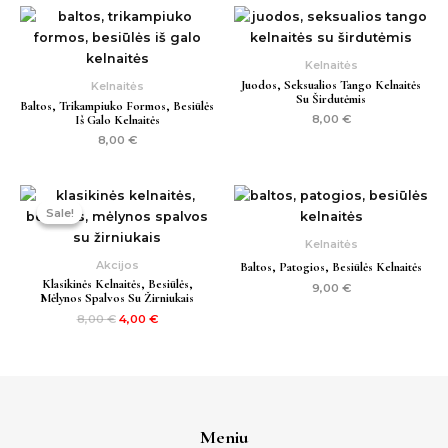
Kelnaitės
Juodos, Seksualios Tango Kelnaitės
Kelnaitės
Su Širdutėmis
Baltos, Trikampiuko Formos, Besiūlės
Iš Galo Kelnaitės
8,00
€
8,00
€
Original
Current
price
price
Sale!
Sale!
was:
is:
8,00 €.
4,00 €.
Kelnaitės
Akcijos
Baltos, Patogios, Besiūlės Kelnaitės
Klasikinės Kelnaitės, Besiūlės,
9,00
€
Mėlynos Spalvos Su Žirniukais
8,00
€
4,00
€
Meniu