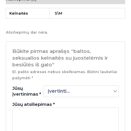
Kelnaitės
S\M
Atsiliepimų dar nėra.
Būkite pirmas aprašęs “baltos,
seksualios kelnaitės su juostelėmis ir
besiūlės iš galo”
El. pašto adresas nebus skelbiamas.
Būtini laukeliai
pažymėti
*
Jūsų
įvertinimas
*
Jūsų atsiliepimas
*