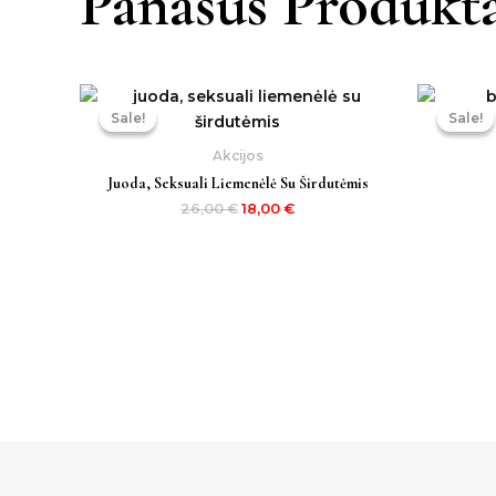
Panašūs Produkta
Original
Current
price
price
Sale!
Sale!
Sale!
Sale!
was:
is:
26,00 €.
18,00 €.
Akcijos
Juoda, Seksuali Liemenėlė Su Širdutėmis
26,00
€
18,00
€