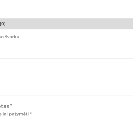
(0)
po švarku
etas”
eliai pažymėti
*