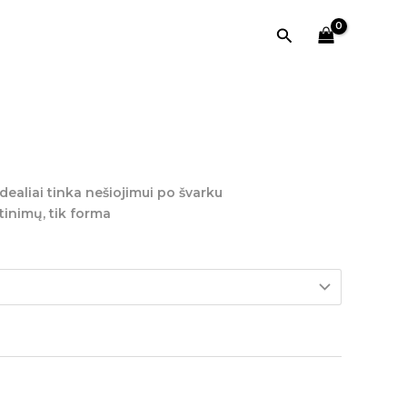
Paieška
Current
price
is:
dealiai tinka nešiojimui po švarku
.
26,00 €.
tinimų, tik forma