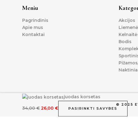
Meniu
Kategor
Pagrindinis
Akcijos
Apie mus
Liemenė
Kontaktai
Kelnaitė
Bodis
Komplek
Sportini
Pižamos/
Naktinia
Original
Current
juodas korsetas
price
price
© 2025 
34,00
€
26,00
€
PASIRINKTI SAVYBES
was:
is:
34,00 €.
26,00 €.