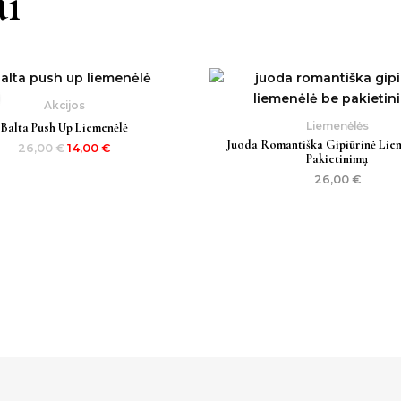
i
Original
Current
price
price
was:
is:
Akcijos
26,00 €.
14,00 €.
Liemenėlės
Balta Push Up Liemenėlė
Juoda Romantiška Gipiūrinė Lie
26,00
€
14,00
€
Pakietinimų
26,00
€