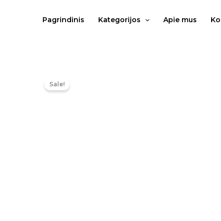
Pereiti
prie
Pagrindinis
Kategorijos
Apie mus
Ko
turinio
Sale!