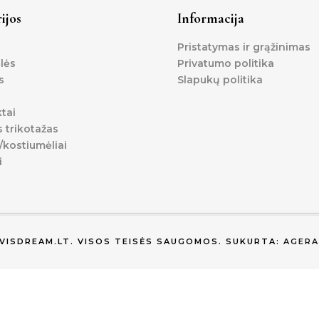
ijos
Informacija
Pristatymas ir grąžinimas
lės
Privatumo politika
s
Slapukų politika
tai
s trikotažas
kostiumėliai
i
EVISDREAM.LT. VISOS TEISĖS SAUGOMOS. SUKURTA:
AGERA