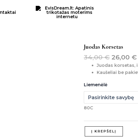
ntaktai
Original
produkto
Juodas Korsetas
kiekis:
price
34,00
€
26,00
€
juodas
was:
korsetas
Juodas korsetas, i
34,00 €
Kaušeliai be pakie
Liemenėlė
80C
Į KREPŠELĮ