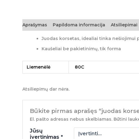
Aprašymas
Papildoma informacija
Atsiliepimai 
Juodas korsetas, idealiai tinka nešiojimui 
Kaušeliai be pakietinimų, tik forma
Liemenėlė
80C
Atsiliepimų dar nėra.
Būkite pirmas aprašęs “juodas kors
El. pašto adresas nebus skelbiamas.
Būtini lauk
Jūsų
įvertinimas
*