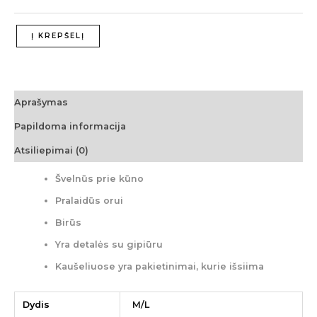
Į KREPŠELĮ
Aprašymas
Papildoma informacija
Atsiliepimai (0)
Švelnūs prie kūno
Pralaidūs orui
Birūs
Yra detalės su gipiūru
Kaušeliuose yra pakietinimai, kurie išsiima
Dydis
M/L