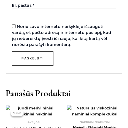
El. paštas
*
Noriu savo interneto naršyklėje išsaugoti
vardą, el. pašto adresą ir interneto puslapį, kad
jų nebereiktų įvesti iš naujo, kai kitą kartą vėl
norėsiu parašyti komentarą.
Panašūs Produktai
Original
Current
price
price
Sale!
Sale!
was:
is:
34,00 €.
18,00 €.
Akcijos
Naktiniai drabužiai
Natūralūs Viskoziniai Naminiai