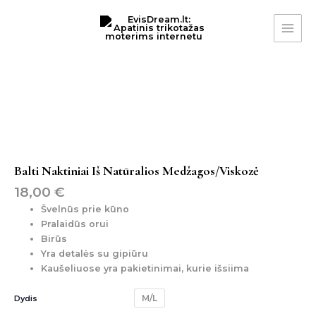
Pereiti
MAI
prie
ME
turinio
produkto
kiekis:
balti
naktiniai
iš
natūralios
medžagos/viskozė
Balti Naktiniai Iš Natūralios Medžagos/viskozė
18,00
€
Švelnūs prie kūno
Pralaidūs orui
Birūs
Yra detalės su gipiūru
Kaušeliuose yra pakietinimai, kurie išsiima
M/L
Dydis