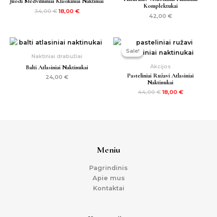
Juodi Medvilniniai Klasikiniai Naktiniai
Komplektukai
34,00
€
18,00
€
42,00
€
Original
Current
price
price
Sale!
Sale!
was:
is:
Naktiniai drabužiai
44,00 €.
18,00 €.
Akcijos
Balti Atlasiniai Naktinukai
Pasteliniai Ružavi Atlasiniai
24,00
€
Naktinukai
44,00
€
18,00
€
Meniu
Pagrindinis
Apie mus
Kontaktai