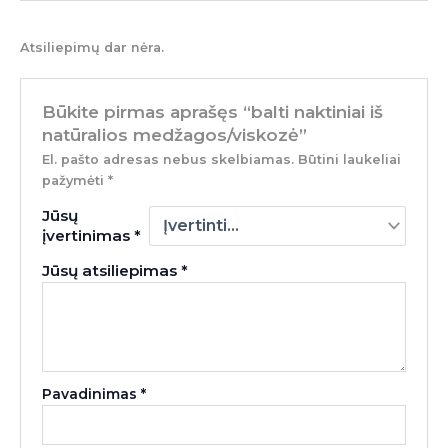
Atsiliepimų dar nėra.
Būkite pirmas aprašęs “balti naktiniai iš
natūralios medžagos/viskozė”
El. pašto adresas nebus skelbiamas.
Būtini laukeliai
pažymėti
*
Jūsų
įvertinimas
*
Jūsų atsiliepimas
*
Pavadinimas
*