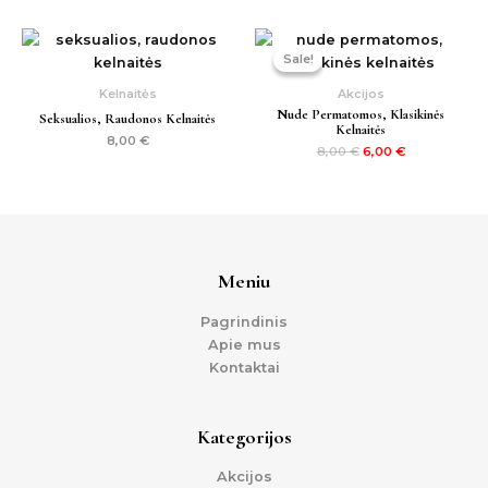
Original
Current
price
price
Sale!
Sale!
was:
is:
8,00 €.
6,00 €.
Kelnaitės
Akcijos
Nude Permatomos, Klasikinės
Seksualios, Raudonos Kelnaitės
Kelnaitės
8,00
€
8,00
€
6,00
€
Meniu
Pagrindinis
Apie mus
Kontaktai
Kategorijos
Akcijos