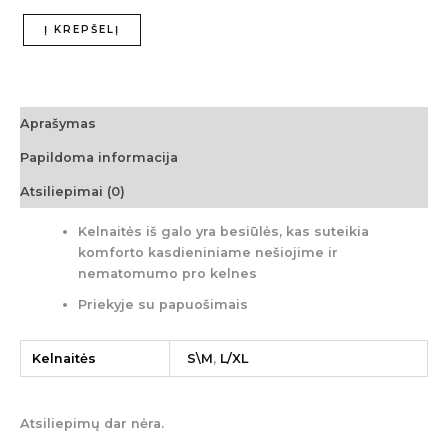
Į KREPŠELĮ
Aprašymas
Papildoma informacija
Atsiliepimai (0)
Kelnaitės iš galo yra besiūlės, kas suteikia
komforto kasdieniniame nešiojime ir
nematomumo pro kelnes
Priekyje su papuošimais
Kelnaitės
S\M
,
L/XL
Atsiliepimų dar nėra.