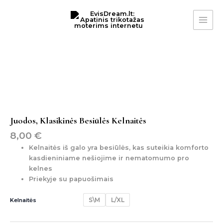
Pereiti
MAI
prie
ME
turinio
produkto
kiekis:
juodos,
klasikinės
besiūlės
kelnaitės
Juodos, Klasikinės Besiūlės Kelnaitės
8,00
€
Kelnaitės iš galo yra besiūlės, kas suteikia komforto
kasdieniniame nešiojime ir nematomumo pro
kelnes
Priekyje su papuošimais
S\M
L/XL
Kelnaitės