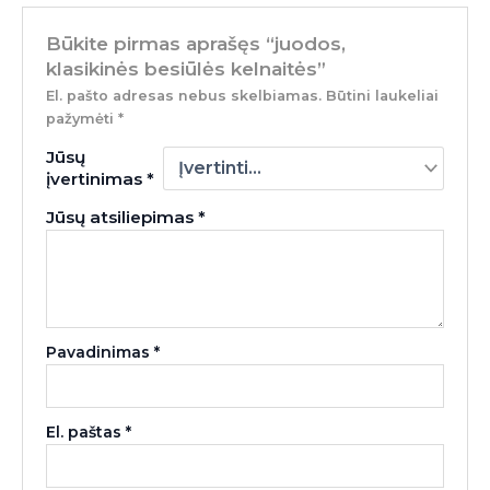
Būkite pirmas aprašęs “juodos,
klasikinės besiūlės kelnaitės”
El. pašto adresas nebus skelbiamas.
Būtini laukeliai
pažymėti
*
Jūsų
įvertinimas
*
Jūsų atsiliepimas
*
Pavadinimas
*
El. paštas
*