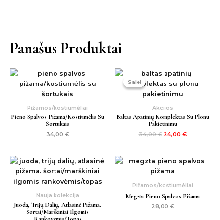
Panašūs Produktai
Original
Current
price
price
Sale!
Sale!
was:
is:
34,00 €.
24,00 €.
Pižamos/kostiumėliai
Akcijos
Pieno Spalvos Pižama/kostiumėlis Su
Baltas Apatinių Komplektas Su Plonu
Šortukais
Pakietinimu
34,00
€
34,00
€
24,00
€
Pižamos/kostiumėliai
Nauja kolekcija
Megzta Pieno Spalvos Pižama
Juoda, Trijų Dalių, Atlasinė Pižama.
28,00
€
Šortai/marškiniai Ilgomis
Rankovėmis/topas