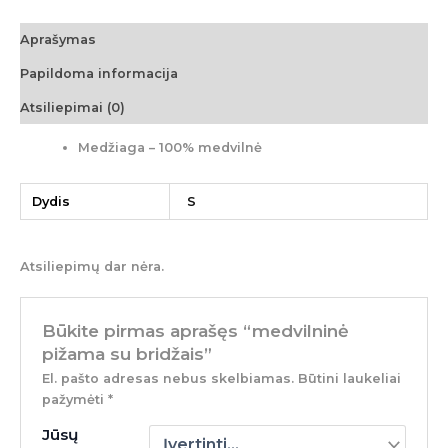
Aprašymas
Papildoma informacija
Atsiliepimai (0)
Medžiaga – 100% medvilnė
Dydis
S
Atsiliepimų dar nėra.
Būkite pirmas aprašęs “medvilninė
pižama su bridžais”
El. pašto adresas nebus skelbiamas.
Būtini laukeliai
pažymėti
*
Jūsų