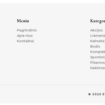
Meniu
Kategor
Pagrindinis
Akcijos
Apie mus
Liemenė
Kontaktai
Kelnaitė
Bodis
Komplek
Sportini
Pižamos/
Naktinia
© 2025 