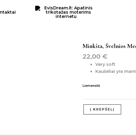
ntaktai
produkto
Minkšta, Švelnios Me
kiekis:
22,00
€
minkšta,
švelnios
Very soft
medžiagos
Kaušeliai yra mamin
liemenėlė
be
Liemenėlė
lankelių
Į KREPŠELĮ