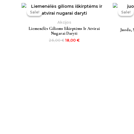
Original
Current
price
price
Sale!
Sale!
Sale!
Sale!
was:
is:
26,00 €.
18,00 €.
Akcijos
Liemenėlės Gilioms Iškirptėms Ir Atvirai
Juoda, 
Nugarai Daryti
26,00
€
18,00
€