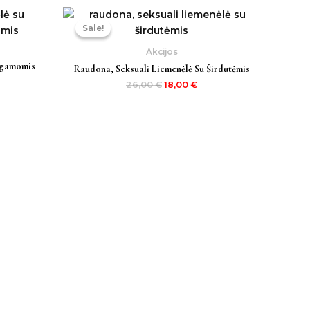
Original
Current
price
price
Sale!
Sale!
was:
is:
26,00 €.
18,00 €.
Akcijos
egamomis
Raudona, Seksuali Liemenėlė Su Širdutėmis
26,00
€
18,00
€