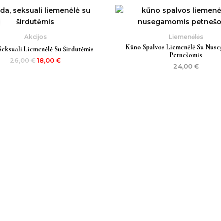
Original
Current
price
price
was:
is:
26,00 €.
18,00 €.
Akcijos
Liemenėlės
Kūno Spalvos Liemenėlė Su Nus
Seksuali Liemenėlė Su Širdutėmis
Petnešomis
26,00
€
18,00
€
24,00
€