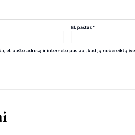
El. paštas
*
, el. pašto adresą ir interneto puslapį, kad jų nebereiktų įvest
i