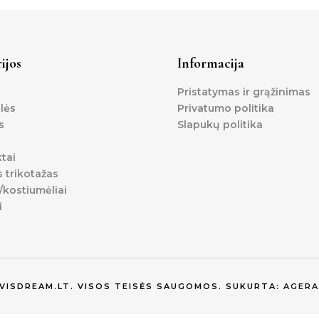
ijos
Informacija
Pristatymas ir grąžinimas
lės
Privatumo politika
s
Slapukų politika
tai
s trikotažas
kostiumėliai
i
EVISDREAM.LT. VISOS TEISĖS SAUGOMOS. SUKURTA:
AGERA