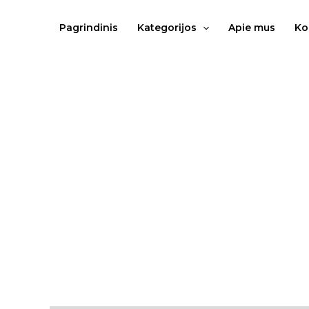
Pereiti
prie
Pagrindinis
Kategorijos
Apie mus
Ko
turinio