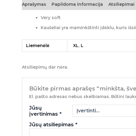
Aprašymas
Papildoma informacija
Atsiliepimai 
Very soft
Kaušeliai yra maminkštinti įdėklu, kuris išs
Liemenėlė
XL
,
L
Atsiliepimų dar nėra.
Būkite pirmas aprašęs “minkšta, šv
El. pašto adresas nebus skelbiamas.
Būtini lauk
Jūsų
įvertinimas
*
Jūsų atsiliepimas
*