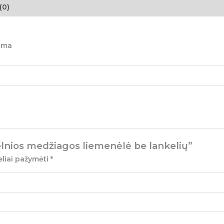
(0)
iima
elnios medžiagos liemenėlė be lankelių”
eliai pažymėti
*