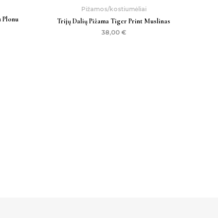
,00 €.
Pižamos/kostiumėliai
u Plonu
Trijų Dalių Pižama Tiger Print Muslinas
38,00
€