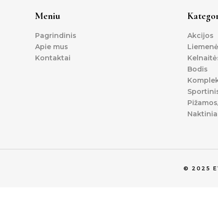
Meniu
Kategor
Pagrindinis
Akcijos
Apie mus
Liemenė
Kontaktai
Kelnaitė
Bodis
Komplek
Sportini
Pižamos/
Naktinia
© 2025 
0