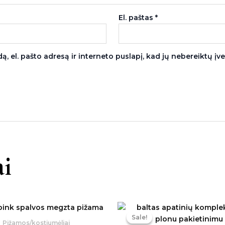
El. paštas
*
, el. pašto adresą ir interneto puslapį, kad jų nebereiktų įvest
i
Original
Cu
price
pr
Sale!
Sale!
was:
is:
Pižamos/kostiumėliai