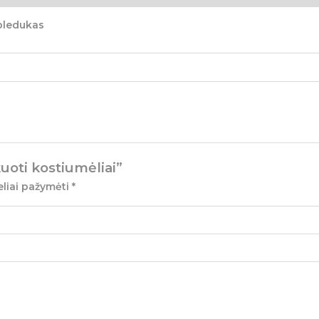
 pledukas
uoti kostiumėliai”
eliai pažymėti
*