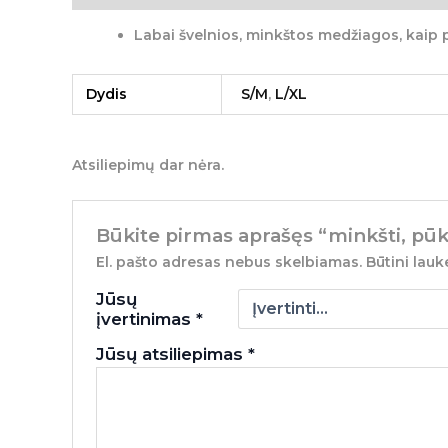
Labai švelnios, minkštos medžiagos, kaip
Dydis
S/M
,
L/XL
Atsiliepimų dar nėra.
Būkite pirmas aprašęs “minkšti, pūk
El. pašto adresas nebus skelbiamas.
Būtini lauk
Jūsų
įvertinimas
*
Jūsų atsiliepimas
*