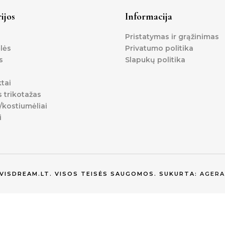
ijos
Informacija
Pristatymas ir grąžinimas
lės
Privatumo politika
s
Slapukų politika
tai
s trikotažas
kostiumėliai
i
EVISDREAM.LT. VISOS TEISĖS SAUGOMOS. SUKURTA:
AGERA