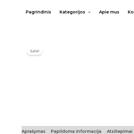
Pereiti
prie
Pagrindinis
Kategorijos
Apie mus
Ko
turinio
Sale!
Aprašymas
Papildoma informacija
Atsiliepimai 