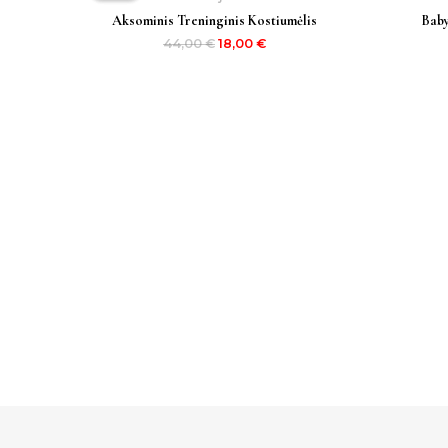
44,00 €.
18,00 €.
Aksominis Treninginis Kostiumėlis
Baby
44,00
€
18,00
€