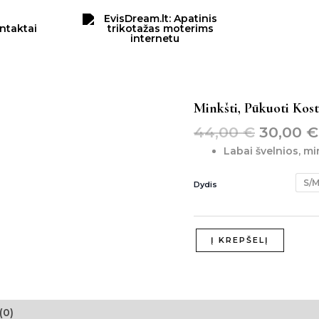
ntaktai
Origina
produkto
Minkšti, Pūkuoti Kost
kiekis:
price
44,00
€
30,00
€
minkšti,
was:
pūkuoti
Labai švelnios, m
44,00 €
kostiumėliai
S/
Dydis
Į KREPŠELĮ
(0)