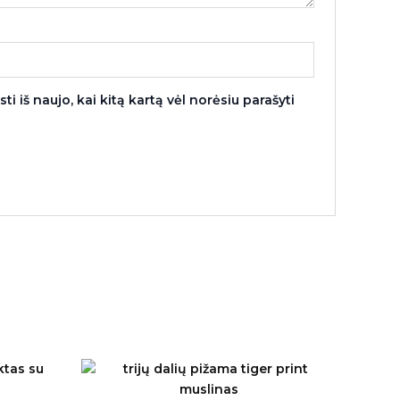
i iš naujo, kai kitą kartą vėl norėsiu parašyti
rrent
ice