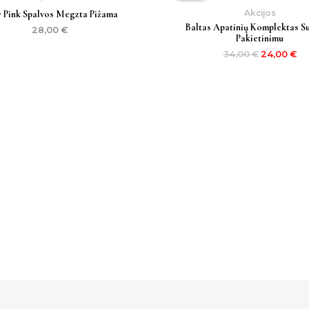
34,00 €.
24
Akcijos
 Pink Spalvos Megzta Pižama
Baltas Apatinių Komplektas S
28,00
€
Pakietinimu
34,00
€
24,00
€