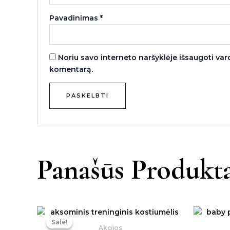
Pavadinimas
*
Noriu savo interneto naršyklėje išsaugoti vardą
komentarą.
Panašūs Produkta
Original
Current
price
price
Sale!
Sale!
was:
is:
Akcijos