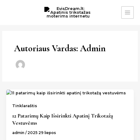
Pereiti
MAI
prie
ME
turinio
Autoriaus Vardas: Admin
Tinklaraštis
12 Patarimų Kaip Išsirinkti Apatinį Trikotažą
Vestuvėms
admin
/
2025 29 liepos