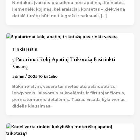
Nuotakos įvaizdis prasideda nuo apatinių. Kelnaitės,
liemenėlė, kojinės, keliaraiščiai, korsetas – kiekviena
detalė turėtų būti ne tik graži ir seksuali, […]
Tinklaraštis
5 Patarimai Kokį Apatinį Trikotažą Pasirinkti
Vasarą
admin
/
2025 10 birželio
Būkime atviri, vasara tai metas atsipalaiduoti su
lengvomis, laisvomis suknelėmis ir flirtuojančiomis,
permatomomis detalėmis. Tačiau visada kyla vienas
didelis klausimas: