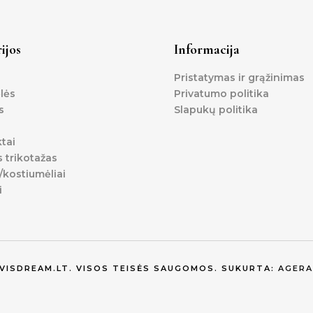
ijos
Informacija
Pristatymas ir grąžinimas
lės
Privatumo politika
s
Slapukų politika
tai
s trikotažas
kostiumėliai
i
EVISDREAM.LT. VISOS TEISĖS SAUGOMOS. SUKURTA:
AGERA