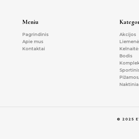
Meniu
Kategor
Pagrindinis
Akcijos
Apie mus
Liemenė
Kontaktai
Kelnaitė
Bodis
Komplek
Sportini
Pižamos/
Naktinia
© 2025 
0