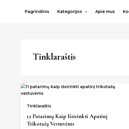
Pereiti
prie
Pagrindinis
Kategorijos
Apie mus
Ko
turinio
Tinklaraštis
Tinklaraštis
12 Patarimų Kaip Išsirinkti Apatinį
Trikotažą Vestuvėms