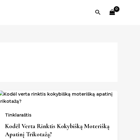
Paieška
Tinklaraštis
Kodėl Verta Rinktis Kokybišką Moterišką
Apatinį Trikotažą?