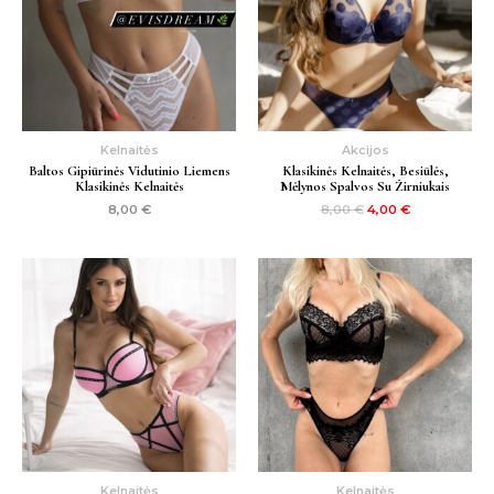
Kelnaitės
Akcijos
Baltos Gipiūrinės Vidutinio Liemens
Klasikinės Kelnaitės, Besiūlės,
Klasikinės Kelnaitės
Mėlynos Spalvos Su Žirniukais
8,00
€
8,00
€
4,00
€
Kelnaitės
Kelnaitės