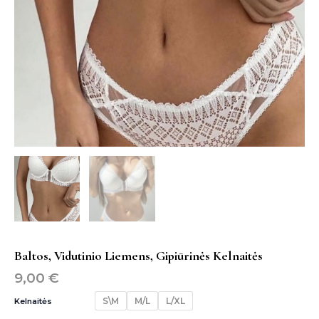
Baltos, Vidutinio Liemens, Gipiūrinės Kelnaitės
9,00
€
S\M
M/L
L/XL
Kelnaitės