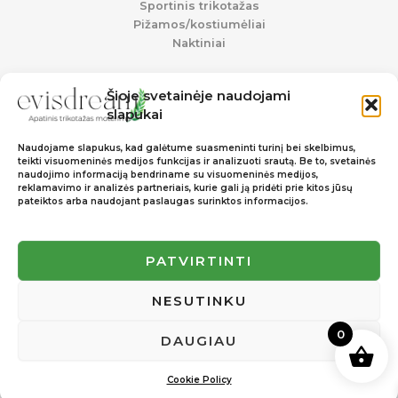
Sportinis trikotažas
Pižamos/kostiumėliai
Naktiniai
Šioje svetainėje naudojami
Informacija
slapukai
Pristatymas ir grąžinimas
Naudojame slapukus, kad galėtume suasmeninti turinį bei skelbimus,
Privatumo politika
teikti visuomeninės medijos funkcijas ir analizuoti srautą. Be to, svetainės
Slapukų politika
naudojimo informaciją bendriname su visuomeninės medijos,
reklamavimo ir analizės partneriais, kurie gali ją pridėti prie kitos jūsų
pateiktos arba naudojant paslaugas surinktos informacijos.
Soc. Tinklai
PATVIRTINTI
Facebook
Instagram
NESUTINKU
0
DAUGIAU
© 2025 EVISDREAM.LT. VISOS TEISĖS SAUGOMOS.
SUKURTA:
AGERASIMOV.LT
Cookie Policy