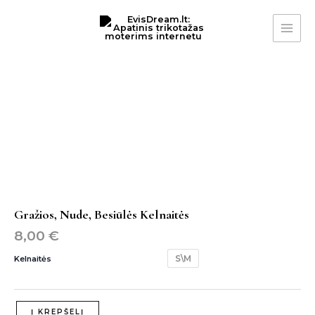
Pereiti
MAI
prie
ME
turinio
produkto
kiekis:
gražios,
nude,
besiūlės
kelnaitės
Gražios, Nude, Besiūlės Kelnaitės
8,00
€
S\M
Kelnaitės
Į KREPŠELĮ