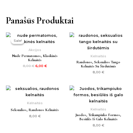
Panašūs Produktai
Original
Current
price
price
Sale!
Sale!
was:
is:
8,00 €.
6,00 €.
Akcijos
Nude Permatomos, Klasikinės
Kelnaitės
Kelnaitės
Raudonos, Seksualios Tango
Kelnaitės Su Širdutėmis
8,00
€
6,00
€
8,00
€
Kelnaitės
Kelnaitės
Seksualios, Raudonos Kelnaitės
Juodos, Trikampiuko Formos,
8,00
€
Besiūlės Iš Galo Kelnaitės
8,00
€