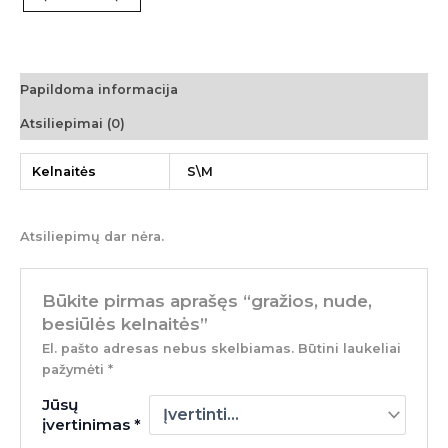
Papildoma informacija
Atsiliepimai (0)
Kelnaitės
S\M
Atsiliepimų dar nėra.
Būkite pirmas aprašęs “gražios, nude,
besiūlės kelnaitės”
El. pašto adresas nebus skelbiamas.
Būtini laukeliai
pažymėti
*
Jūsų
įvertinimas
*