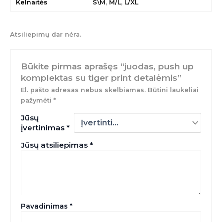
Kelnaitės
S\M
,
M/L
,
L/XL
Atsiliepimų dar nėra.
Būkite pirmas aprašęs “juodas, push up
komplektas su tiger print detalėmis”
El. pašto adresas nebus skelbiamas.
Būtini laukeliai
pažymėti
*
Jūsų
įvertinimas
*
Jūsų atsiliepimas
*
Pavadinimas
*