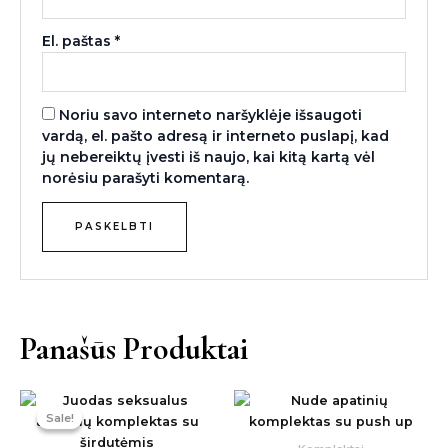
El. paštas
*
Noriu savo interneto naršyklėje išsaugoti
vardą, el. pašto adresą ir interneto puslapį, kad
jų nebereiktų įvesti iš naujo, kai kitą kartą vėl
norėsiu parašyti komentarą.
Panašūs Produktai
Original
Current
price
price
Sale!
Sale!
was:
is:
34,00 €.
24,00 €.