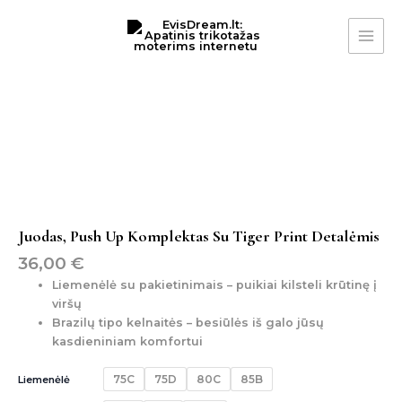
Pereiti
MAI
prie
ME
turinio
produkto
kiekis:
juodas,
push
up
komplektas
su
tiger
print
Juodas, Push Up Komplektas Su Tiger Print Detalėmis
detalėmis
36,00
€
Liemenėlė su pakietinimais – puikiai kilsteli krūtinę į
viršų
Brazilų tipo kelnaitės – besiūlės iš galo jūsų
kasdieniniam komfortui
75C
75D
80C
85B
Liemenėlė