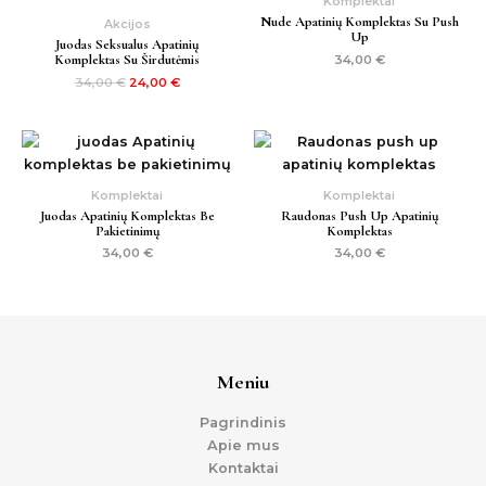
Komplektai
Nude Apatinių Komplektas Su Push
Akcijos
Up
Juodas Seksualus Apatinių
Komplektas Su Širdutėmis
34,00
€
34,00
€
24,00
€
Komplektai
Komplektai
Juodas Apatinių Komplektas Be
Raudonas Push Up Apatinių
Pakietinimų
Komplektas
34,00
€
34,00
€
Meniu
Pagrindinis
Apie mus
Kontaktai