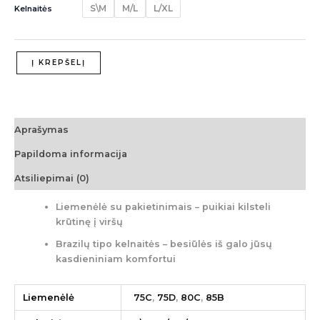
S\M
M/L
L/XL
Kelnaitės
Į KREPŠELĮ
Aprašymas
Papildoma informacija
Atsiliepimai (0)
Liemenėlė su pakietinimais – puikiai kilsteli
krūtinę į viršų
Brazilų tipo kelnaitės – besiūlės iš galo jūsų
kasdieniniam komfortui
Liemenėlė
75C
,
75D
,
80C
,
85B