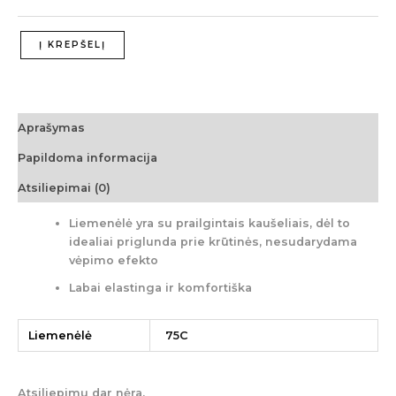
Į KREPŠELĮ
Aprašymas
Papildoma informacija
Atsiliepimai (0)
Liemenėlė yra su prailgintais kaušeliais, dėl to
idealiai priglunda prie krūtinės, nesudarydama
vėpimo efekto
Labai elastinga ir komfortiška
Liemenėlė
75C
Atsiliepimų dar nėra.