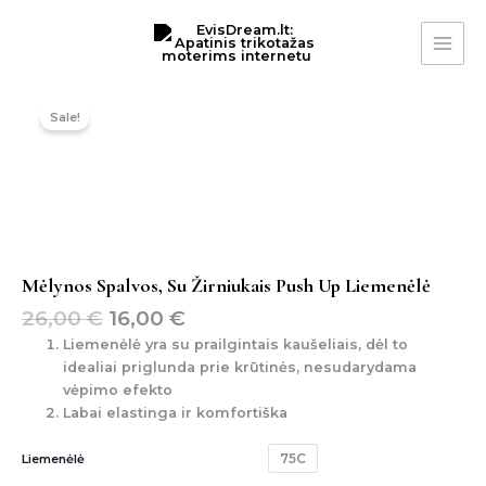
Pereiti
MAI
prie
ME
turinio
Original
Current
produkto
price
price
kiekis:
Sale!
was:
is:
mėlynos
spalvos,
26,00 €.
16,00 €.
su
žirniukais
push
up
liemenėlė
Mėlynos Spalvos, Su Žirniukais Push Up Liemenėlė
26,00
€
16,00
€
Liemenėlė yra su prailgintais kaušeliais, dėl to
idealiai priglunda prie krūtinės, nesudarydama
vėpimo efekto
Labai elastinga ir komfortiška
75C
Liemenėlė