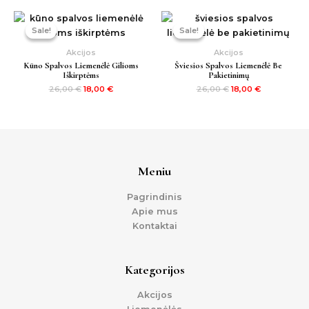
Original
Current
Original
Current
price
price
price
price
Sale!
Sale!
Sale!
Sale!
was:
is:
was:
is:
26,00 €.
18,00 €.
26,00 €.
18,00 €.
Akcijos
Akcijos
Kūno Spalvos Liemenėlė Gilioms
Šviesios Spalvos Liemenėlė Be
Iškirptėms
Pakietinimų
26,00
€
18,00
€
26,00
€
18,00
€
Meniu
Pagrindinis
Apie mus
Kontaktai
Kategorijos
Akcijos