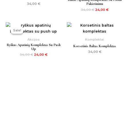
Pakietinimu
34,00
€
34,00
€
24,00
€
Original
Current
price
price
Sale!
Sale!
was:
is:
34,00 €.
24,00 €.
Akcijos
Komplektai
Ryškus Apatinių Komplektas Su Push
Korsetinis Baltas Komplektas
Up
34,00
€
34,00
€
24,00
€