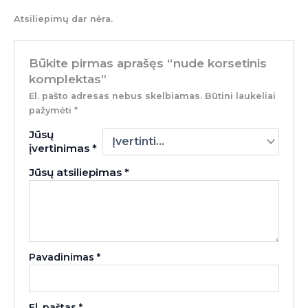
Atsiliepimų dar nėra.
Būkite pirmas aprašęs “nude korsetinis
komplektas”
El. pašto adresas nebus skelbiamas.
Būtini laukeliai
pažymėti
*
Jūsų
įvertinimas
*
Jūsų atsiliepimas
*
Pavadinimas
*
El. paštas
*