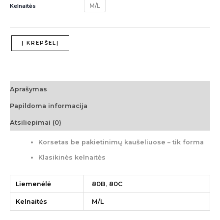
M/L
Kelnaitės
Į KREPŠELĮ
Aprašymas
Papildoma informacija
Atsiliepimai (0)
Korsetas be pakietinimų kaušeliuose – tik forma
Klasikinės kelnaitės
Liemenėlė
80B
,
80C
Kelnaitės
M/L