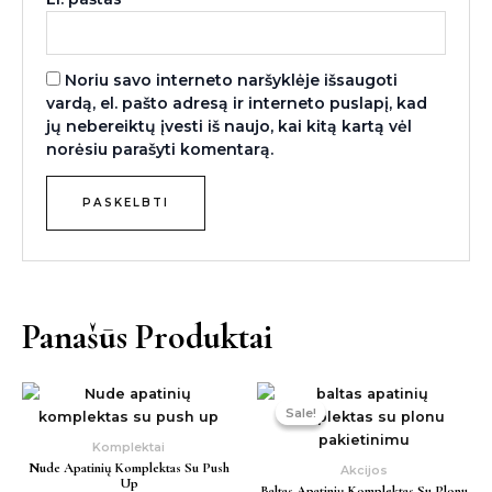
Noriu savo interneto naršyklėje išsaugoti
vardą, el. pašto adresą ir interneto puslapį, kad
jų nebereiktų įvesti iš naujo, kai kitą kartą vėl
norėsiu parašyti komentarą.
Panašūs Produktai
Original
Current
price
price
Sale!
Sale!
was:
is:
34,00 €.
24,00 €.
Komplektai
Nude Apatinių Komplektas Su Push
Akcijos
Up
Baltas Apatinių Komplektas Su Plonu