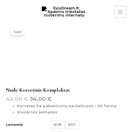
Pereiti
MAI
prie
ME
turinio
Original
Current
produkto
price
price
kiekis:
Sale!
was:
is:
nude
korsetinis
42,00 €.
34,00 €.
komplektas
Nude Korsetinis Komplektas
42,00
€
34,00
€
Korsetas be pakietinimų kaušeliuose – tik forma
Klasikinės kelnaitės
80B
80C
Liemenėlė