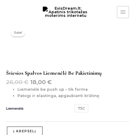
Pereiti
MAI
prie
ME
turinio
Original
Current
produkto
price
price
kiekis:
Sale!
was:
is:
šviesios
spalvos
26,00 €.
18,00 €.
liemenėlė
be
pakietinimų
Šviesios Spalvos Liemenėlė Be Pakietinimų
26,00
€
18,00
€
Liemenėlė be push up – tik forma
Patogi ir elastinga, apgaubianti krūtinę
75C
Liemenėlė
Į KREPŠELĮ