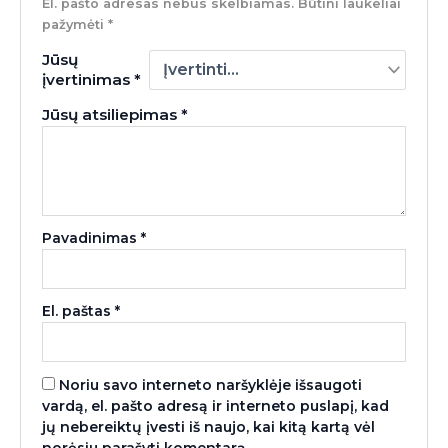
El. pašto adresas nebus skelbiamas.
Būtini laukeliai
pažymėti
*
Jūsų
įvertinimas
*
Jūsų atsiliepimas
*
Pavadinimas
*
El. paštas
*
Noriu savo interneto naršyklėje išsaugoti
vardą, el. pašto adresą ir interneto puslapį, kad
jų nebereiktų įvesti iš naujo, kai kitą kartą vėl