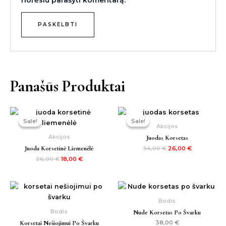
norėsiu parašyti komentarą.
Panašūs Produktai
Original
Current
Original
Current
price
price
price
price
Sale!
Sale!
Sale!
Sale!
was:
is:
was:
is:
Akcijos
26,00 €.
18,00 €.
34,00 €.
26,00 €.
Akcijos
Juodas Korsetas
Juoda Korsetinė Liemenėlė
34,00
€
26,00
€
26,00
€
18,00
€
Bodis
Bodis
Nude Korsetas Po Švarku
Korsetai Nešiojimui Po Švarku
38,00
€