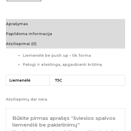
Aprašymas
Papildoma informacija
Atsiliepimai (0)
Liemenėlė be push up – tik forma
Patogi ir elastinga, apgaubianti krūtinę
Liemenėlė
75C
Atsiliepimų dar nėra.
Būkite pirmas aprašęs “šviesios spalvos
liemenėlė be pakietinimų”