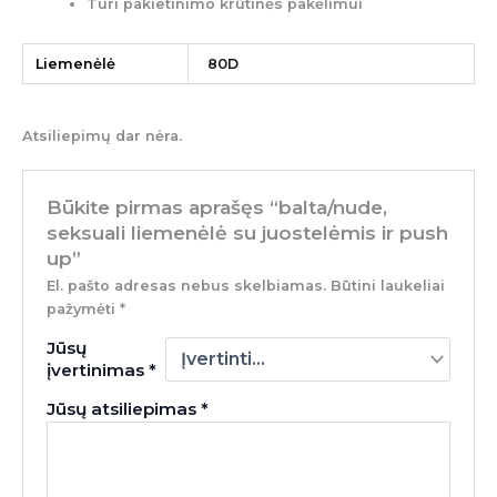
Turi pakietinimo krūtinės pakėlimui
Liemenėlė
80D
Atsiliepimų dar nėra.
Būkite pirmas aprašęs “balta/nude,
seksuali liemenėlė su juostelėmis ir push
up”
El. pašto adresas nebus skelbiamas.
Būtini laukeliai
pažymėti
*
Jūsų
įvertinimas
*
Jūsų atsiliepimas
*