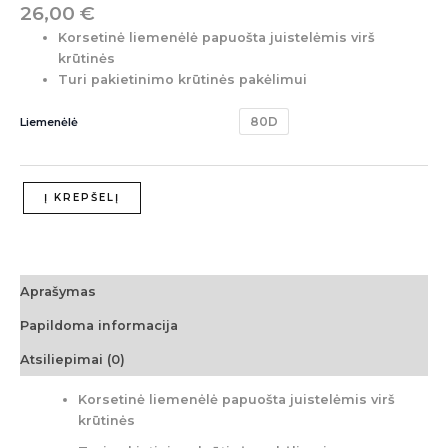
26,00
€
Korsetinė liemenėlė papuošta juistelėmis virš
krūtinės
Turi pakietinimo krūtinės pakėlimui
80D
Liemenėlė
Į KREPŠELĮ
Aprašymas
Papildoma informacija
Atsiliepimai (0)
Korsetinė liemenėlė papuošta juistelėmis virš
krūtinės