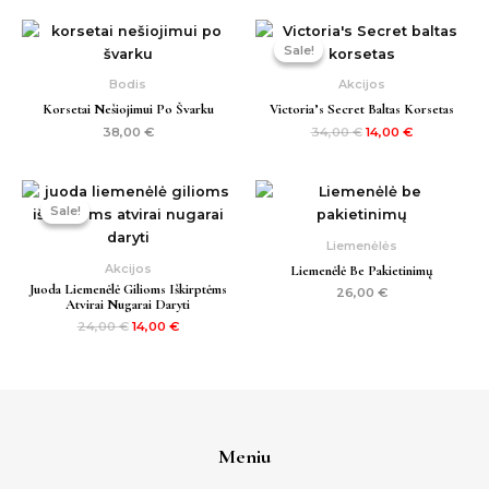
Original
Current
price
price
Sale!
Sale!
was:
is:
34,00 €.
14,00 €.
Bodis
Akcijos
Korsetai Nešiojimui Po Švarku
Victoria’s Secret Baltas Korsetas
38,00
€
34,00
€
14,00
€
Original
Current
price
price
Sale!
Sale!
was:
is:
24,00 €.
14,00 €.
Liemenėlės
Akcijos
Liemenėlė Be Pakietinimų
Juoda Liemenėlė Gilioms Iškirptėms
26,00
€
Atvirai Nugarai Daryti
24,00
€
14,00
€
Meniu