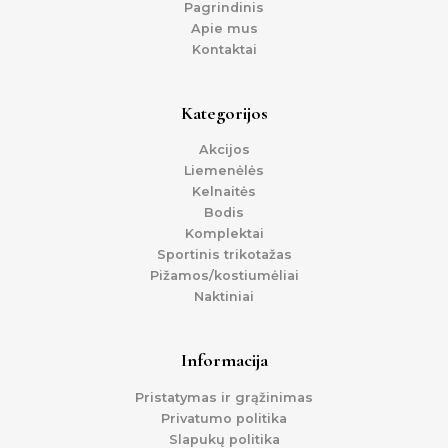
Pagrindinis
Apie mus
Kontaktai
Kategorijos
Akcijos
Liemenėlės
Kelnaitės
Bodis
Komplektai
Sportinis trikotažas
Pižamos/kostiumėliai
Naktiniai
Informacija
Pristatymas ir grąžinimas
Privatumo politika
Slapukų politika