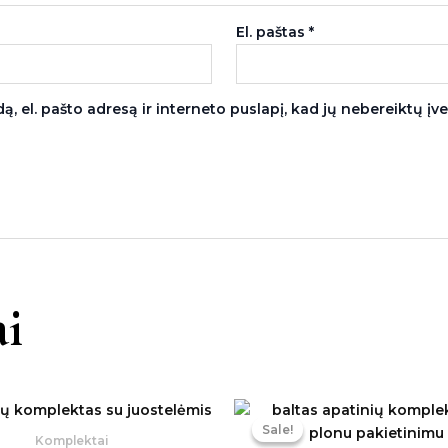
El. paštas
*
, el. pašto adresą ir interneto puslapį, kad jų nebereiktų įvest
i
Original
Cu
price
pr
Sale!
Sale!
was:
is:
Komplektai