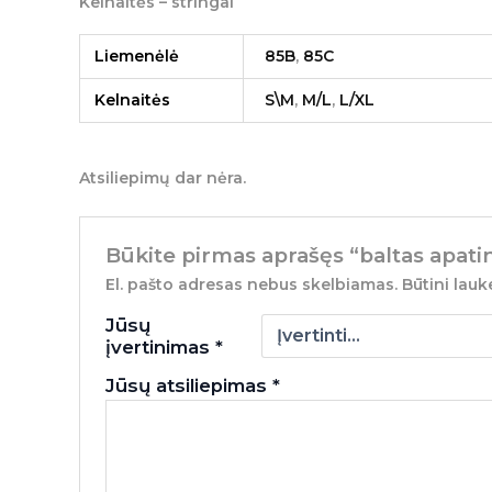
Kelnaitės – stringai
Liemenėlė
85B
,
85C
Kelnaitės
S\M
,
M/L
,
L/XL
Atsiliepimų dar nėra.
Būkite pirmas aprašęs “baltas apati
El. pašto adresas nebus skelbiamas.
Būtini lauk
Jūsų
įvertinimas
*
Jūsų atsiliepimas
*