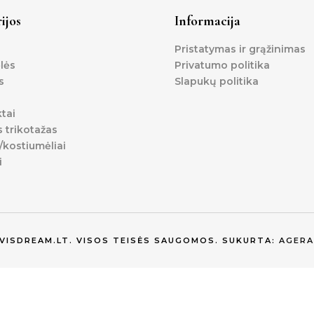
ijos
Informacija
Pristatymas ir grąžinimas
lės
Privatumo politika
s
Slapukų politika
tai
s trikotažas
kostiumėliai
i
EVISDREAM.LT. VISOS TEISĖS SAUGOMOS. SUKURTA:
AGERA