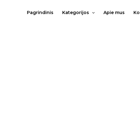
Pereiti
prie
Pagrindinis
Kategorijos
Apie mus
Ko
turinio