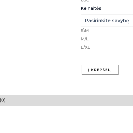
85C
Kelnaitės
S\M
M/L
L/XL
Į KREPŠELĮ
(0)