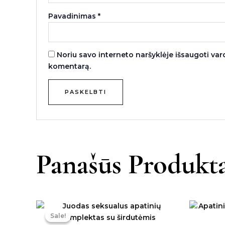
Pavadinimas
*
Noriu savo interneto naršyklėje išsaugoti vardą
komentarą.
Panašūs Produkta
Original
Current
price
price
Sale!
Sale!
was:
is: