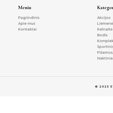
Meniu
Kategor
Pagrindinis
Akcijos
Apie mus
Liemenė
Kontaktai
Kelnaitė
Bodis
Komplek
Sportini
Pižamos/
Naktinia
© 2025 
0