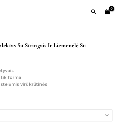
Paieška
lektas Su Stringais Ir Liemenėlė Su
tyvais
 tik forma
telėmis virš krūtinės