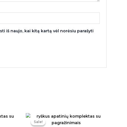
i iš naujo, kai kitą kartą vėl norėsiu parašyti
rrent
Original
Current
ice
price
price
Sale!
Sale!
was:
is: