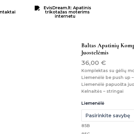
ntaktai
produkto
Baltas Apatinių Komp
kiekis:
Juostelėmis
baltas
36,00
€
apatinių
komplektas
Komplektas su gėlių mo
su
Liemenėlė be push up –
stringais
Liemenėlė papuošta juos
ir
Kelnaitės – stringai
liemenėlė
su
Liemenėlė
juostelėmis
85B