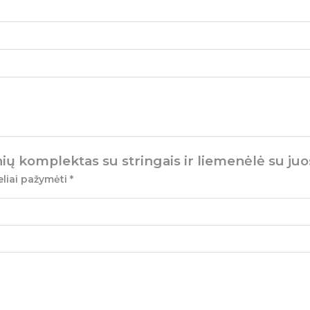
nių komplektas su stringais ir liemenėlė su ju
eliai pažymėti
*