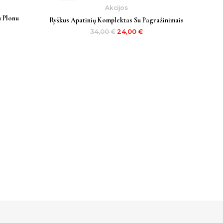
,00 €.
34,00 €.
24,00 €.
Akcijos
u Plonu
Ryškus Apatinių Komplektas Su Pagražinimais
34,00
€
24,00
€