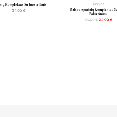
34,00 €.
24
Akcijos
nių Komplektas Su Juostelėmis
Baltas Apatinių Komplektas S
34,00
€
Pakietinimu
34,00
€
24,00
€