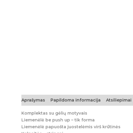
Aprašymas
Papildoma informacija
Atsiliepimai 
Komplektas su gėlių motyvais
Liemenėlė be push up – tik forma
Liemenėlė papuošta juostelėmis virš krūtinės