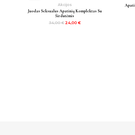
34,00 €.
24,00 €.
Akcijos
Apati
Juodas Seksualus Apatinių Komplektas Su
Širdutėmis
34,00
€
24,00
€