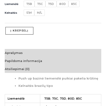
75B
75C
75D
80D
85C
Liemenėlė
S\M
M/L
Kelnaitės
Į KREPŠELĮ
Aprašymas
Papildoma informacija
Atsiliepimai (0)
Push up bazinė liemenėlė puikiai pakelia krūtinę
Kelnaitės brazilų tipo
Liemenėlė
75B
,
75C
,
75D
,
80D
,
85C