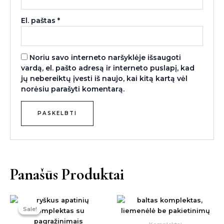
El. paštas
*
Noriu savo interneto naršyklėje išsaugoti
vardą, el. pašto adresą ir interneto puslapį, kad
jų nebereiktų įvesti iš naujo, kai kitą kartą vėl
norėsiu parašyti komentarą.
Panašūs Produktai
Original
Current
price
price
Sale!
Sale!
was:
is:
34,00 €.
24,00 €.