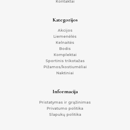
Kontaktai
Kategorijos
Akcijos
Liemenėlės
Kelnaitės
Bodis
Komplektai
Sportinis trikotažas
Pižamos/kostiumėliai
Naktiniai
Informacija
Pristatymas ir grąžinimas
Privatumo politika
Slapukų politika