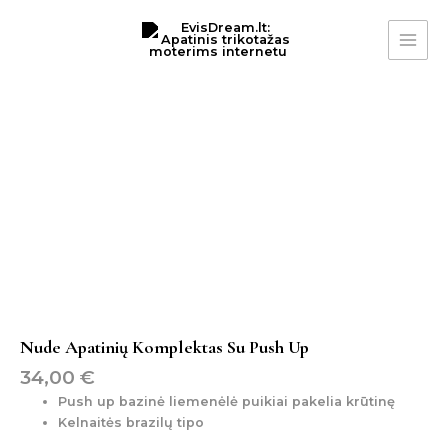
Pereiti
MAI
prie
ME
turinio
produkto
kiekis:
Nude
apatinių
komplektas
su
push
up
Nude Apatinių Komplektas Su Push Up
34,00
€
Push up bazinė liemenėlė puikiai pakelia krūtinę
Kelnaitės brazilų tipo