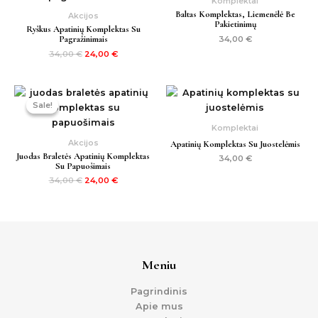
Komplektai
Baltas Komplektas, Liemenėlė Be
Akcijos
Pakietinimų
Ryškus Apatinių Komplektas Su
Pagražinimais
34,00
€
34,00
€
24,00
€
Original
Current
price
price
Sale!
Sale!
was:
is:
34,00 €.
24,00 €.
Komplektai
Akcijos
Apatinių Komplektas Su Juostelėmis
Juodas Braletės Apatinių Komplektas
34,00
€
Su Papuošimais
34,00
€
24,00
€
Meniu
Pagrindinis
Apie mus