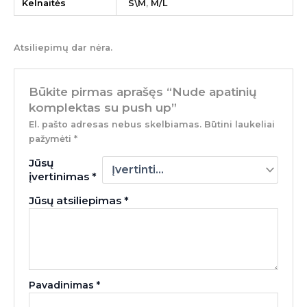
Kelnaitės
S\M
,
M/L
Atsiliepimų dar nėra.
Būkite pirmas aprašęs “Nude apatinių
komplektas su push up”
El. pašto adresas nebus skelbiamas.
Būtini laukeliai
pažymėti
*
Jūsų
įvertinimas
*
Jūsų atsiliepimas
*
Pavadinimas
*