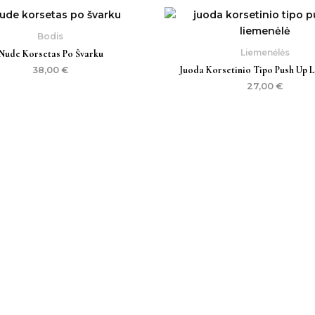
Bodis
Liemenėlės
Nude Korsetas Po Švarku
Juoda Korsetinio Tipo Push Up 
38,00
€
27,00
€