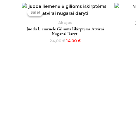
Original
Current
price
price
Sale!
Sale!
was:
is:
24,00 €.
14,00 €.
Akcijos
Juoda Liemenėlė Gilioms Iškirptėms Atvirai
Nugarai Daryti
24,00
€
14,00
€