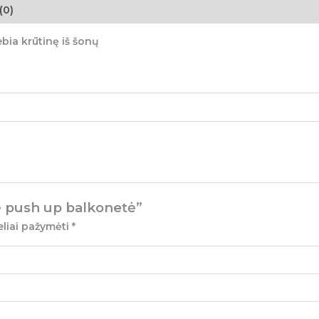
(0)
bia krūtinę iš šonų
ė push up balkonetė”
eliai pažymėti
*