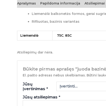
Aprašymas
Papildoma informacija
Atsiliepimai 
Liemenėlė balkonetės formos, gerai sugrie
Rifliuotas, bazinis variantas
Liemenėlė
75C
,
85C
Atsiliepimų dar nėra.
Būkite pirmas aprašęs “juoda bazin
El. pašto adresas nebus skelbiamas.
Būtini lauk
Jūsų
įvertinimas
*
Jūsų atsiliepimas
*