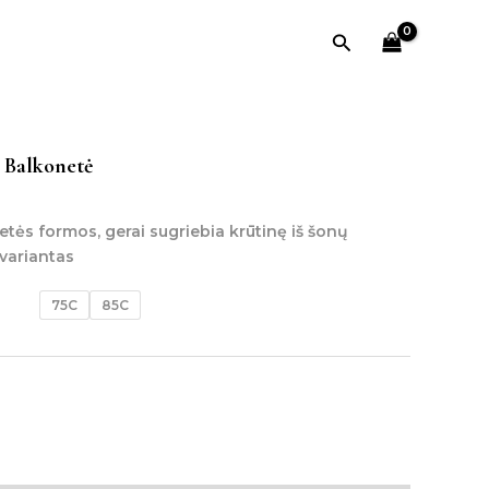
Paieška
 Balkonetė
tės formos, gerai sugriebia krūtinę iš šonų
 variantas
75C
85C