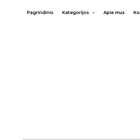
Pereiti
prie
Pagrindinis
Kategorijos
Apie mus
Ko
turinio