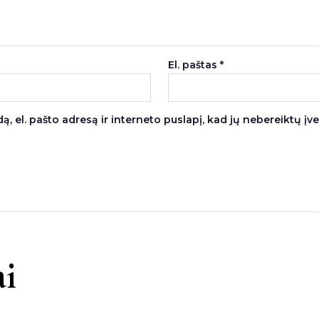
El. paštas
*
, el. pašto adresą ir interneto puslapį, kad jų nebereiktų įvest
i