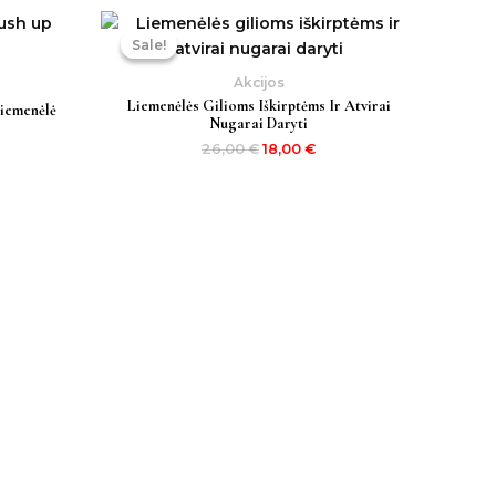
Original
Current
price
price
Sale!
Sale!
was:
is:
26,00 €.
18,00 €.
Akcijos
Liemenėlės Gilioms Iškirptėms Ir Atvirai
Liemenėlė
Nugarai Daryti
26,00
€
18,00
€