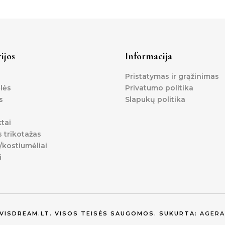
ijos
Informacija
Pristatymas ir grąžinimas
lės
Privatumo politika
s
Slapukų politika
tai
s trikotažas
kostiumėliai
i
EVISDREAM.LT. VISOS TEISĖS SAUGOMOS. SUKURTA:
AGERA