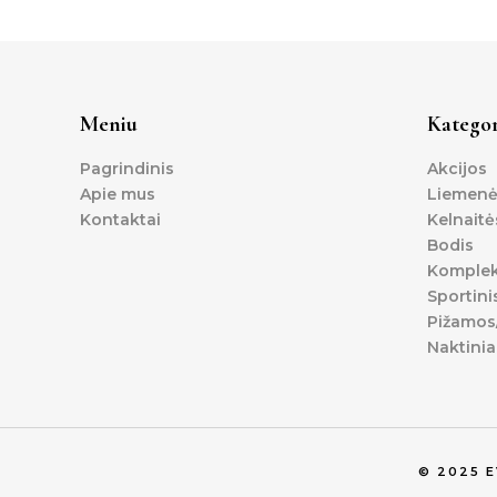
Meniu
Kategor
Pagrindinis
Akcijos
Apie mus
Liemenė
Kontaktai
Kelnaitė
Bodis
Komplek
Sportini
Pižamos/
Naktinia
© 2025 