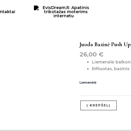
ntaktai
produkto
Juoda Bazinė Push Up
kiekis:
26,00
€
juoda
bazinė
Liemenėlė balkone
push
Rifliuotas, bazinis
up
balkonetė
Liemenėlė
Į KREPŠELĮ