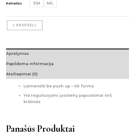
S\M
M/L
Kelnaitės
Į KREPŠELĮ
Aprašymas
Papildoma informacija
Atsiliepimai (0)
Liemenėlė be push up – tik forma
Yra reguliuojami juostelių papuošimai virš
krūtinės
Panašūs Produktai