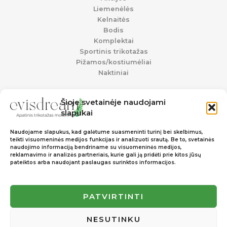
Liemenėlės
Kelnaitės
Bodis
Komplektai
Sportinis trikotažas
Pižamos/kostiumėliai
Naktiniai
Šioje svetainėje naudojami
Informacija
slapukai
Pristatymas ir grąžinimas
Naudojame slapukus, kad galėtume suasmeninti turinį bei skelbimus,
Privatumo politika
teikti visuomeninės medijos funkcijas ir analizuoti srautą. Be to, svetainės
Slapukų politika
naudojimo informaciją bendriname su visuomeninės medijos,
reklamavimo ir analizės partneriais, kurie gali ją pridėti prie kitos jūsų
pateiktos arba naudojant paslaugas surinktos informacijos.
Soc. Tinklai
PATVIRTINTI
Facebook
Instagram
NESUTINKU