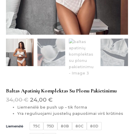
Baltas Apatinių Komplektas Su Plonu Pakietinimu
34,00
€
24,00
€
Liemenėlė be push up – tik forma
Yra reguliuojami juostelių papuošimai virš krūtinės
75C
75D
80B
80C
80D
Liemenėlė