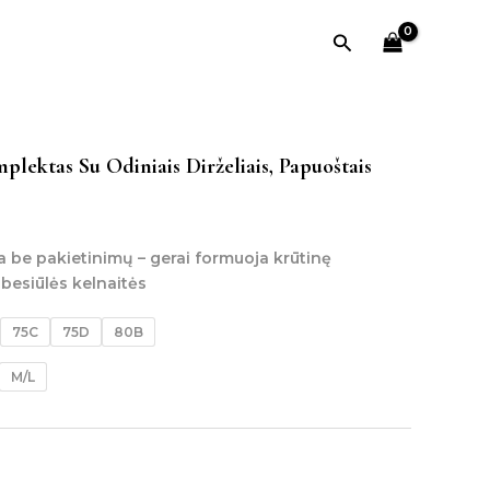
Paieška
plektas Su Odiniais Dirželiais, Papuoštais
 be pakietinimų – gerai formuoja krūtinę
besiūlės kelnaitės
75C
75D
80B
M/L