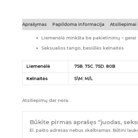
Aprašymas
Papildoma informacija
Atsiliepimai 
Liemenėlė minkšta be pakietinimų – gerai
Seksualios tango, besiūlės kelnaitės
Liemenėlė
75B
,
75C
,
75D
,
80B
Kelnaitės
S\M
,
M/L
Atsiliepimų dar nėra.
Būkite pirmas aprašęs “juodas, seksu
El. pašto adresas nebus skelbiamas.
Būtini lauk