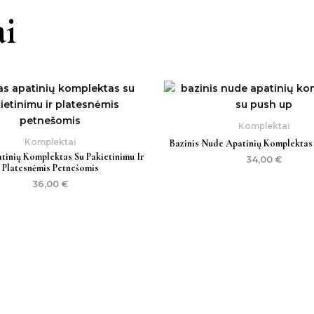
i
Komplektai
Komplektai
Bazinis Nude Apatinių Komplektas
tinių Komplektas Su Pakietinimu Ir
34,00
€
Platesnėmis Petnešomis
36,00
€