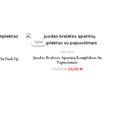
Original
Current
price
price
Sale!
Sale!
was:
is:
34,00 €.
24,00 €.
Akcijos
Juodas Braletės Apatinių Komplektas Su
 Su Push Up
Papuošimais
34,00
€
24,00
€