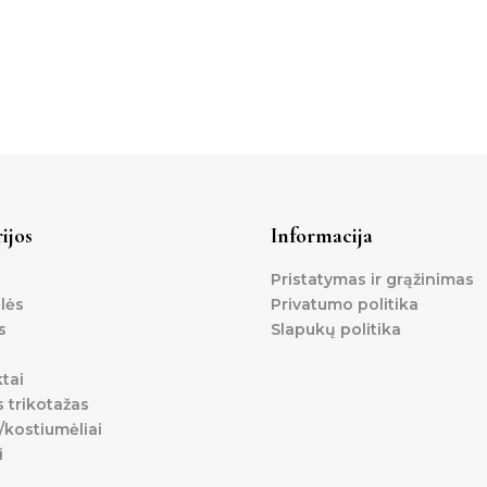
ijos
Informacija
Pristatymas ir grąžinimas
lės
Privatumo politika
s
Slapukų politika
tai
s trikotažas
kostiumėliai
i