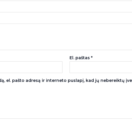
El. paštas
*
, el. pašto adresą ir interneto puslapį, kad jų nebereiktų įvest