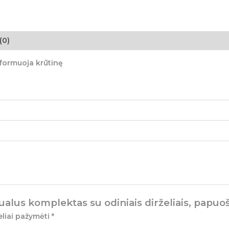
(0)
 formuoja krūtinę
alus komplektas su odiniais dirželiais, papuoš
eliai pažymėti
*