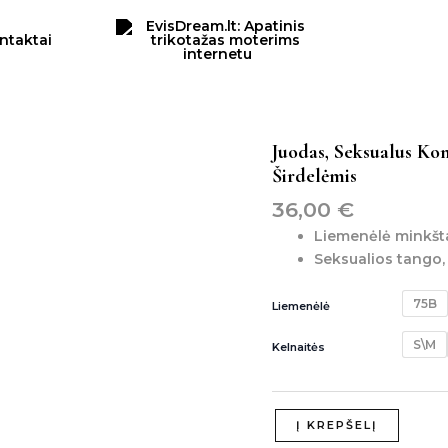
ntaktai
produkto
Juodas, Seksualus Kom
kiekis:
Širdelėmis
juodas,
36,00
€
seksualus
komplektas
Liemenėlė minkšta
su
Seksualios tango, 
odiniais
dirželiais,
75B
Liemenėlė
papuoštais
širdelėmis
S\M
Kelnaitės
Į KREPŠELĮ