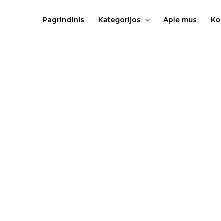
Pereiti
prie
Pagrindinis
Kategorijos
Apie mus
Ko
turinio