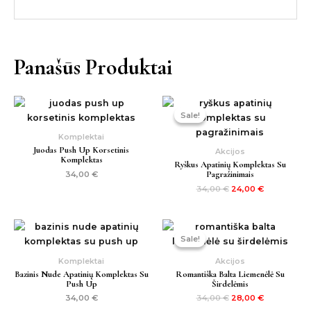
Panašūs Produktai
Original
Current
price
price
Sale!
Sale!
was:
is:
34,00 €.
24,00 €.
Komplektai
Juodas Push Up Korsetinis
Akcijos
Komplektas
Ryškus Apatinių Komplektas Su
Pagražinimais
34,00
€
34,00
€
24,00
€
Original
Current
price
price
Sale!
Sale!
was:
is:
34,00 €.
28,00 €.
Komplektai
Akcijos
Bazinis Nude Apatinių Komplektas Su
Romantiška Balta Liemenėlė Su
Push Up
Širdelėmis
34,00
€
34,00
€
28,00
€