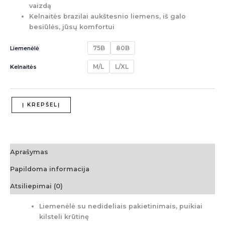
vaizdą
Kelnaitės brazilai aukštesnio liemens, iš galo
besiūlės, jūsų komfortui
75B
80B
Liemenėlė
M/L
L/XL
Kelnaitės
Į KREPŠELĮ
Aprašymas
Papildoma informacija
Atsiliepimai (0)
Liemenėlė su nedideliais pakietinimais, puikiai
kilsteli krūtinę