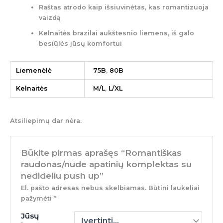
Raštas atrodo kaip išsiuvinėtas, kas romantizuoja
vaizdą
Kelnaitės brazilai aukštesnio liemens, iš galo
besiūlės jūsų komfortui
Liemenėlė
75B
,
80B
Kelnaitės
M/L
,
L/XL
Atsiliepimų dar nėra.
Būkite pirmas aprašęs “Romantiškas
raudonas/nude apatinių komplektas su
nedideliu push up”
El. pašto adresas nebus skelbiamas.
Būtini laukeliai
pažymėti
*
Jūsų