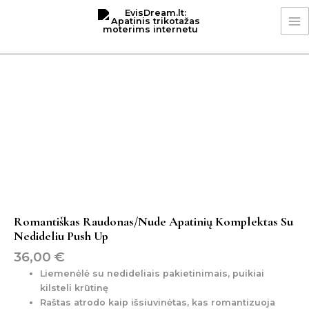
Pereiti
MA
prie
M
turinio
produkto
kiekis:
Romantiškas
raudonas/nude
apatinių
komplektas
su
nedideliu
push
up
Romantiškas Raudonas/nude Apatinių Komplektas Su
Nedideliu Push Up
36,00
€
Liemenėlė su nedideliais pakietinimais, puikiai
kilsteli krūtinę
Raštas atrodo kaip išsiuvinėtas, kas romantizuoja