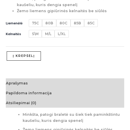
kaušeliu, kuris dengia spenelį
Žemo liemens gipiūrinės kelnaitės be siūlės
75C
80B
80C
85B
85C
Liemenėlė
S\M
M/L
L/XL
Kelnaitės
Į KREPŠELĮ
Aprašymas
Papildoma informacija
Atsiliepimai (0)
Minkšta, patogi braletė su šiek tiek paminkštintu
kaušeliu, kuris dengia spenelį
Žemo liemens gipiūrinės kelnaitės be siūlės