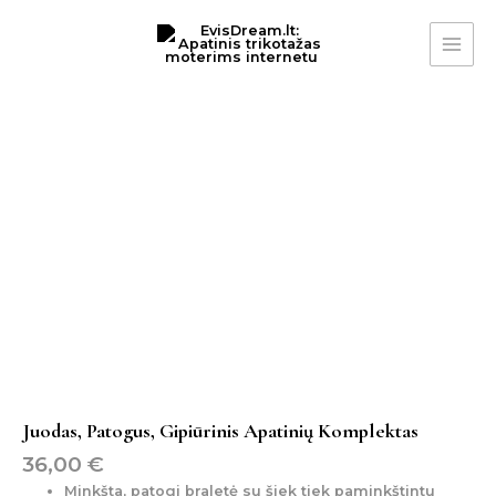
Pereiti
MAI
prie
ME
turinio
produkto
kiekis:
juodas,
patogus,
gipiūrinis
apatinių
komplektas
Juodas, Patogus, Gipiūrinis Apatinių Komplektas
36,00
€
Minkšta, patogi braletė su šiek tiek paminkštintu