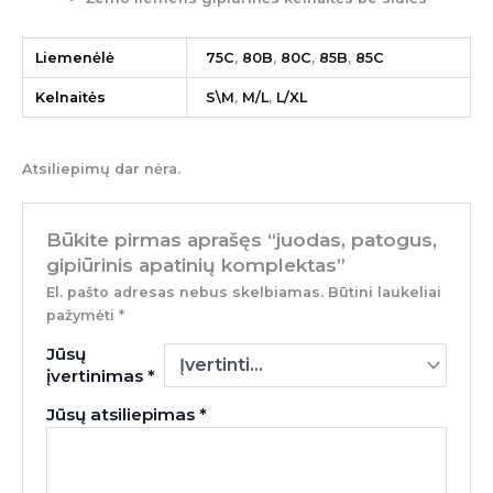
Liemenėlė
75C
,
80B
,
80C
,
85B
,
85C
Kelnaitės
S\M
,
M/L
,
L/XL
Atsiliepimų dar nėra.
Būkite pirmas aprašęs “juodas, patogus,
gipiūrinis apatinių komplektas”
El. pašto adresas nebus skelbiamas.
Būtini laukeliai
pažymėti
*
Jūsų
įvertinimas
*
Jūsų atsiliepimas
*